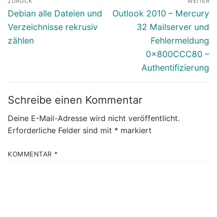
ZURÜCK
WEITER
Vorheriger
Nächster
Debian alle Dateien und
Outlook 2010 – Mercury
Beitrag:
Beitrag:
Verzeichnisse rekrusiv
32 Mailserver und
zählen
Fehlermeldung
0x800CCC80 –
Authentifizierung
Schreibe einen Kommentar
Deine E-Mail-Adresse wird nicht veröffentlicht.
Erforderliche Felder sind mit
*
markiert
KOMMENTAR
*