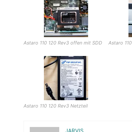
Astaro 110 120 Rev3 offen mit SDD
Astaro 110
Astaro 110 120 Rev3 Netzteil
JARVIS