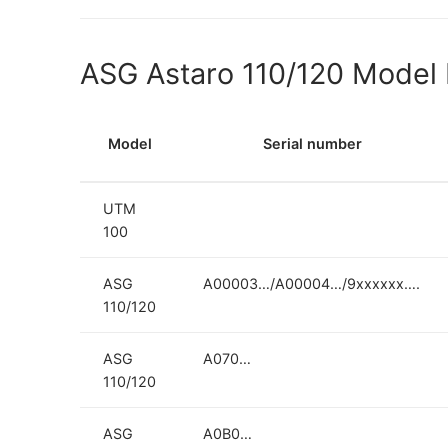
ASG Astaro 110/120 Model
Model
Serial number
UTM
100
ASG
A00003…/A00004…/9xxxxxx….
110/120
ASG
A070…
110/120
ASG
A0B0…