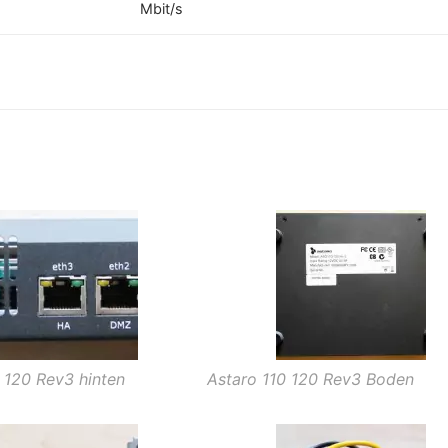
Mbit/s
 120 Rev3 hinten
Astaro 110 120 Rev3 Boden