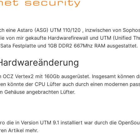
 ich eine Astaro (ASG) UTM 110/120 , inzwischen von Sopho
Die von mir gekaufte Hardwarefirewall und UTM (Unified Th
GB Sata Festplatte und 1GB DDR2 667Mhz RAM ausgestattet.
 Hardwareänderung
on OCZ Vertex2 mit 160Gb ausgerüstet. Insgesamt können d
en könnte der CPU Lüfter auch durch einen modernen pass
am Gehäuse angebrachten Lüfter.
ro die in Version UTM 9.1 installiert war durch die OpenSou
ren Artikel mehr.