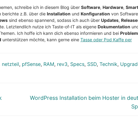
Themen, schreibe ich in diesem Blog über
Software
,
Hardware
,
Smar
h berichte z.B. über die
Installation
und
Konfiguration
von Software
ews
sind ebenso spannend, sodass ich auch über
Updates
,
Release
te. Letztendlich nutze ich Taste-of-IT als eigene
Dokumentation
un
Themen. Ich hoffe ich kann dich ebenso informieren und bei
Proble
d
unterstützen möchte, kann gerne eine
Tasse oder Pod Kaffe per
,
netzteil
,
pfSense
,
RAM
,
rev3
,
Specs
,
SSD
,
Technik
,
Upgrad
Nächster
k
WordPress Installation beim Hoster in deu
Beitrag:
Sp