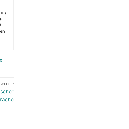
t
 als
s
d
men
e
,
WEITER
tscher
rache