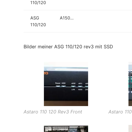
110/120
ASG
A150…
110/120
Bilder meiner ASG 110/120 rev3 mit SSD
Astaro 110 120 Rev3 Front
Astaro 110