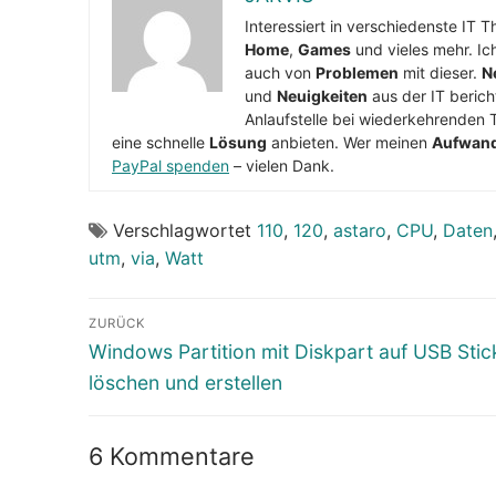
Interessiert in verschiedenste IT 
Home
,
Games
und vieles mehr. Ic
auch von
Problemen
mit dieser.
N
und
Neuigkeiten
aus der IT berich
Anlaufstelle bei wiederkehrenden 
eine schnelle
Lösung
anbieten. Wer meinen
Aufwan
PayPal spenden
– vielen Dank.
Verschlagwortet
110
,
120
,
astaro
,
CPU
,
Daten
utm
,
via
,
Watt
Beitragsnavigation
ZURÜCK
Vorheriger
Windows Partition mit Diskpart auf USB Stic
Beitrag:
löschen und erstellen
6 Kommentare