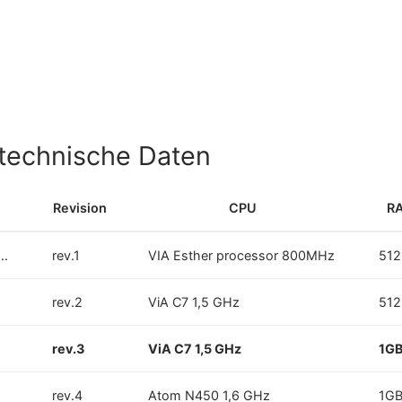
technische Daten
Revision
CPU
R
….
rev.1
VIA Esther processor 800MHz
51
rev.2
ViA C7 1,5 GHz
51
rev.3
ViA C7 1,5 GHz
1G
rev.4
Atom N450 1,6 GHz
1G