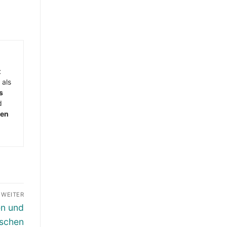
t
 als
s
d
men
WEITER
en und
öschen