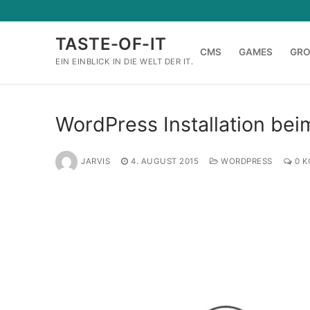
Zum
Inhalt
TASTE-OF-IT
springen
CMS
GAMES
GR
EIN EINBLICK IN DIE WELT DER IT.
WordPress Installation bei
JARVIS
4. AUGUST 2015
WORDPRESS
0 K