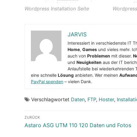
Wordpress Installation Seite
Wordpress 
JARVIS
Interessiert in verschiedenste IT 
Home
,
Games
und vieles mehr. Ic
auch von
Problemen
mit dieser.
N
und
Neuigkeiten
aus der IT berich
Anlaufstelle bei wiederkehrenden 
eine schnelle
Lösung
anbieten. Wer meinen
Aufwan
PayPal spenden
– vielen Dank.
Verschlagwortet
Daten
,
FTP
,
Hoster
,
Installat
Beitragsnavigation
ZURÜCK
Vorheriger
Astaro ASG UTM 110 120 Daten und Fotos
Beitrag: