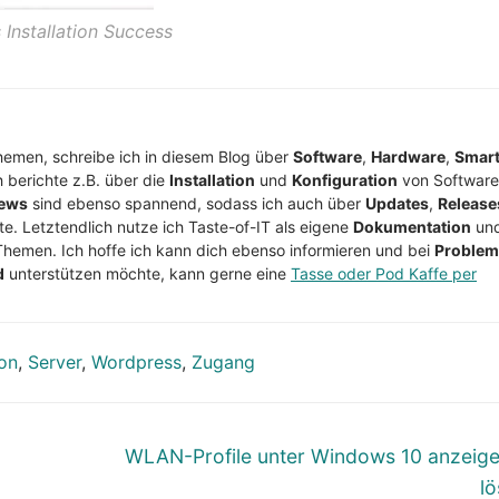
Installation Success
Themen, schreibe ich in diesem Blog über
Software
,
Hardware
,
Smar
h berichte z.B. über die
Installation
und
Konfiguration
von Software
ews
sind ebenso spannend, sodass ich auch über
Updates
,
Release
te. Letztendlich nutze ich Taste-of-IT als eigene
Dokumentation
un
Themen. Ich hoffe ich kann dich ebenso informieren und bei
Proble
d
unterstützen möchte, kann gerne eine
Tasse oder Pod Kaffe per
ion
,
Server
,
Wordpress
,
Zugang
Nächster
WLAN-Profile unter Windows 10 anzeig
Beitrag:
l