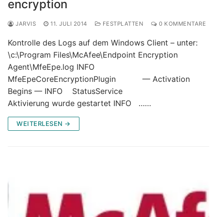
encryption
JARVIS
11. JULI 2014
FESTPLATTEN
0 KOMMENTARE
Kontrolle des Logs auf dem Windows Client – unter:
\c:\Program Files\McAfee\Endpoint Encryption
Agent\MfeEpe.log INFO
MfeEpeCoreEncryptionPlugin — Activation
Begins — INFO StatusService
Aktivierung wurde gestartet INFO ……
WEITERLESEN →