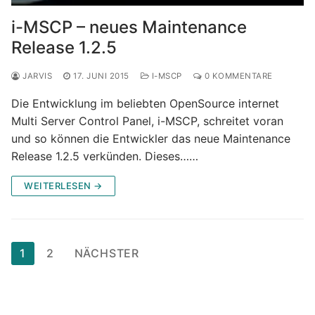
i-MSCP – neues Maintenance
Release 1.2.5
JARVIS
17. JUNI 2015
I-MSCP
0 KOMMENTARE
Die Entwicklung im beliebten OpenSource internet
Multi Server Control Panel, i-MSCP, schreitet voran
und so können die Entwickler das neue Maintenance
Release 1.2.5 verkünden. Dieses……
WEITERLESEN →
Seitennummerierung
1
2
NÄCHSTER
der
Beiträge