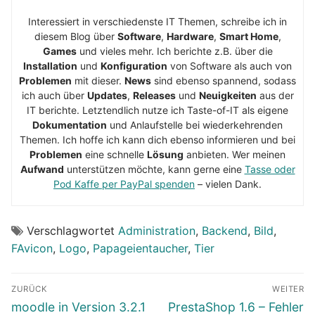
Interessiert in verschiedenste IT Themen, schreibe ich in
diesem Blog über
Software
,
Hardware
,
Smart Home
,
Games
und vieles mehr. Ich berichte z.B. über die
Installation
und
Konfiguration
von Software als auch von
Problemen
mit dieser.
News
sind ebenso spannend, sodass
ich auch über
Updates
,
Releases
und
Neuigkeiten
aus der
IT berichte. Letztendlich nutze ich Taste-of-IT als eigene
Dokumentation
und Anlaufstelle bei wiederkehrenden
Themen. Ich hoffe ich kann dich ebenso informieren und bei
Problemen
eine schnelle
Lösung
anbieten. Wer meinen
Aufwand
unterstützen möchte, kann gerne eine
Tasse oder
Pod Kaffe per PayPal spenden
– vielen Dank.
Verschlagwortet
Administration
,
Backend
,
Bild
,
FAvicon
,
Logo
,
Papageientaucher
,
Tier
Beitragsnavigation
ZURÜCK
WEITER
Vorheriger
Nächster
moodle in Version 3.2.1
PrestaShop 1.6 – Fehler