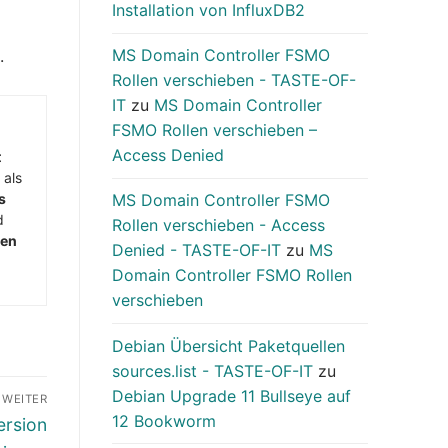
Installation von InfluxDB2
MS Domain Controller FSMO
.
Rollen verschieben - TASTE-OF-
IT
zu
MS Domain Controller
FSMO Rollen verschieben –
Access Denied
t
 als
s
MS Domain Controller FSMO
d
Rollen verschieben - Access
men
Denied - TASTE-OF-IT
zu
MS
Domain Controller FSMO Rollen
verschieben
Debian Übersicht Paketquellen
sources.list - TASTE-OF-IT
zu
Debian Upgrade 11 Bullseye auf
WEITER
12 Bookworm
ersion