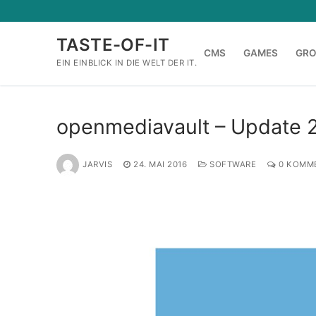
Zum
Inhalt
TASTE-OF-IT
springen
CMS
GAMES
GR
EIN EINBLICK IN DIE WELT DER IT.
openmediavault – Update 2
JARVIS
24. MAI 2016
SOFTWARE
0 KOMM