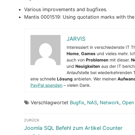
Various improvements and bugfixes.
Mantis 0001519: Using quotation marks with th
JARVIS
Interessiert in verschiedenste IT 
Home
,
Games
und vieles mehr. Ic
auch von
Problemen
mit dieser.
N
und
Neuigkeiten
aus der IT berich
Anlaufstelle bei wiederkehrenden 
eine schnelle
Lösung
anbieten. Wer meinen
Aufwan
PayPal spenden
– vielen Dank.
Verschlagwortet
Bugfix
,
NAS
,
Network
,
Open
Beitragsnavigation
ZURÜCK
Vorheriger
Joomla SQL Befehl zum Artikel Counter
Beitrag: