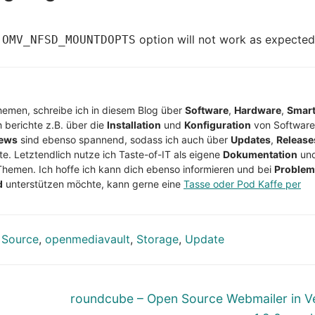
e
option will not work as expected
OMV_NFSD_MOUNTDOPTS
Themen, schreibe ich in diesem Blog über
Software
,
Hardware
,
Smar
h berichte z.B. über die
Installation
und
Konfiguration
von Software
ews
sind ebenso spannend, sodass ich auch über
Updates
,
Release
te. Letztendlich nutze ich Taste-of-IT als eigene
Dokumentation
un
Themen. Ich hoffe ich kann dich ebenso informieren und bei
Proble
d
unterstützen möchte, kann gerne eine
Tasse oder Pod Kaffe per
 Source
,
openmediavault
,
Storage
,
Update
Nächster
roundcube – Open Source Webmailer in V
Beitrag: