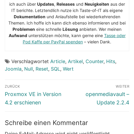
ich auch über
Updates
,
Releases
und
Neuigkeiten
aus der
IT berichte. Letztendlich nutze ich Taste-of-IT als eigene
Dokumentation
und Anlaufstelle bei wiederkehrenden
Themen. Ich hoffe ich kann dich ebenso informieren und bei
Problemen
eine schnelle
Lösung
anbieten. Wer meinen
Aufwand
unterstützen möchte, kann gerne eine
Tasse oder
Pod Kaffe per PayPal spenden
– vielen Dank.
Verschlagwortet
Article
,
Artikel
,
Counter
,
Hits
,
Joomla
,
Null
,
Reset
,
SQL
,
Wert
Beitragsnavigation
ZURÜCK
WEITER
Vorheriger
Nächster
Proxmox VE in Version
openmediavault –
Beitrag:
Beitrag:
4.2 erschienen
Update 2.2.4
Schreibe einen Kommentar
Deine E-Mail-Adresse wird nicht veröffentlicht.