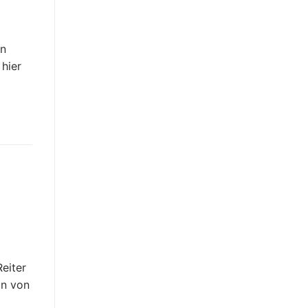
en
 hier
Reiter
ln von