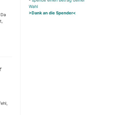
Wahl
>Dank an die Spender<
. Da
t,
r
ehl,