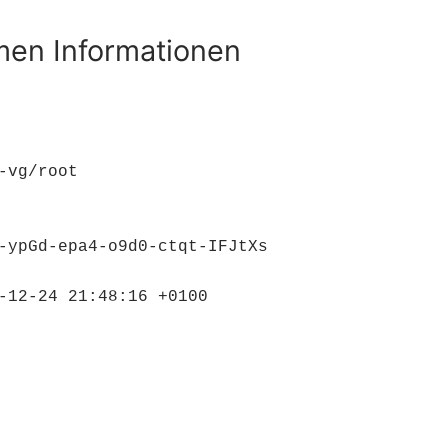
men Informationen
-ypGd-epa4-o9d0-ctqt-IFJtXs

-12-24 21:48:16 +0100
