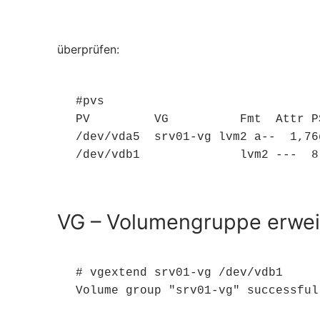
überprüfen:
#pvs

PV         VG          Fmt  Attr P
/dev/vda5  srv01-vg lvm2 a--  1,76g
/dev/vdb1              lvm2 ---  8
VG – Volumengruppe erwei
# vgextend srv01-vg /dev/vdb1

Volume group "srv01-vg" successful