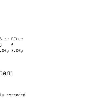
Size PFree

    0

,00g 8,00g
tern
ly extended