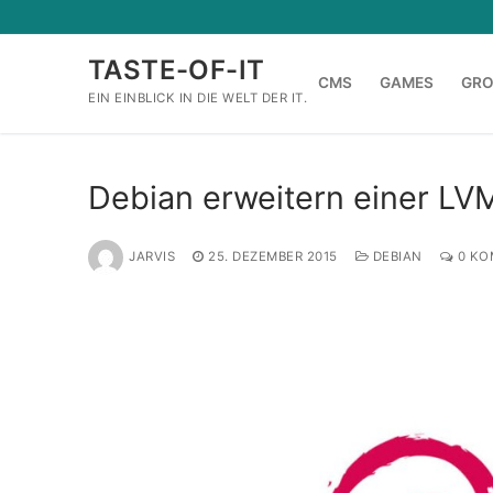
Zum
Inhalt
TASTE-OF-IT
springen
CMS
GAMES
GR
EIN EINBLICK IN DIE WELT DER IT.
Debian erweitern einer LVM
JARVIS
25. DEZEMBER 2015
DEBIAN
0 KO