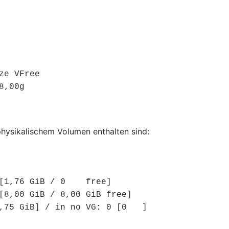
e VFree

8,00g
physikalischem Volumen enthalten sind:
[1,76 GiB / 0    free]

[8,00 GiB / 8,00 GiB free]

,75 GiB] / in no VG: 0 [0   ]