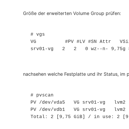
Größe der erweiterten Volume Group prüfen:
# vgs

VG          #PV #LV #SN Attr   VSiz
srv01-vg   2   2   0 wz--n- 9,75g 
nachsehen welche Festplatte und ihr Status, im 
# pvscan

PV /dev/vda5   VG srv01-vg   lvm2 
PV /dev/vdb1   VG srv01-vg   lvm2 
Total: 2 [9,75 GiB] / in use: 2 [9