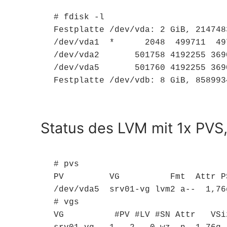
# fdisk -l

Festplatte /dev/vda: 2 GiB, 214748
/dev/vda1  *      2048  499711  49
/dev/vda2       501758 4192255 369
/dev/vda5       501760 4192255 369
Festplatte /dev/vdb: 8 GiB, 858993
Status des LVM mit 1x PVS
# pvs

PV         VG          Fmt  Attr P
/dev/vda5  srv01-vg lvm2 a--  1,76g
# vgs

VG          #PV #LV #SN Attr   VSiz