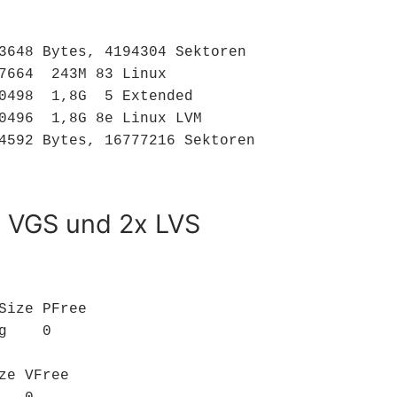
3648 Bytes, 4194304 Sektoren

7664  243M 83 Linux

0498  1,8G  5 Extended

0496  1,8G 8e Linux LVM

4592 Bytes, 16777216 Sektoren
, VGS und 2x LVS
Size PFree

    0

e VFree
