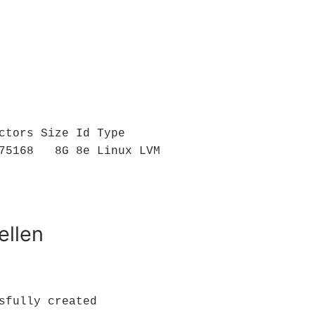
ctors Size Id Type

75168   8G 8e Linux LVM

ellen
sfully created