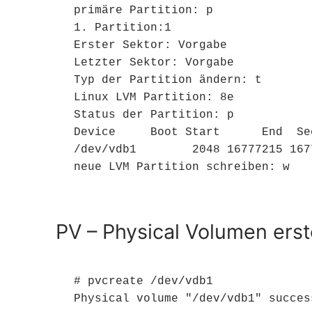
primäre Partition: p

1. Partition:1

Erster Sektor: Vorgabe

Letzter Sektor: Vorgabe

Typ der Partition ändern: t

Linux LVM Partition: 8e

Status der Partition: p

Device     Boot Start      End  Se
/dev/vdb1        2048 16777215 167
neue LVM Partition schreiben: w
PV – Physical Volumen erst
# pvcreate /dev/vdb1

Physical volume "/dev/vdb1" succes