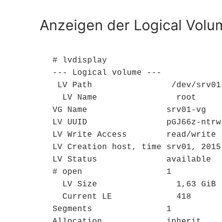
Anzeigen der Logical Volu
# lvdisplay

--- Logical volume ---

 LV Path                /dev/srv01-vg/root

  LV Name                root

VG Name                srv01-vg

LV UUID                pGJ66z-ntrw
LV Write Access        read/write

LV Creation host, time srv01, 2015
LV Status              available

# open                 1

  LV Size                1,63 GiB

  Current LE             418

Segments               1

Allocation             inherit
