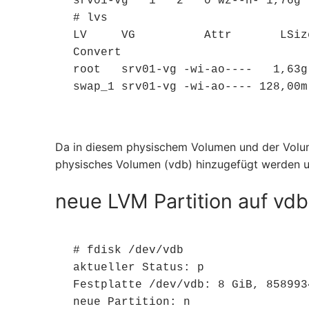
srv01-vg   1   2   0 wz--n- 1,76g  
# lvs

LV     VG          Attr       LSiz
Convert

root   srv01-vg -wi-ao----   1,63g

swap_1 srv01-vg -wi-ao---- 128,00m
Da in diesem physischem Volumen und der Volume
physisches Volumen (vdb) hinzugefügt werden 
neue LVM Partition auf vdb 
# fdisk /dev/vdb

aktueller Status: p

Festplatte /dev/vdb: 8 GiB, 858993
neue Partition: n
