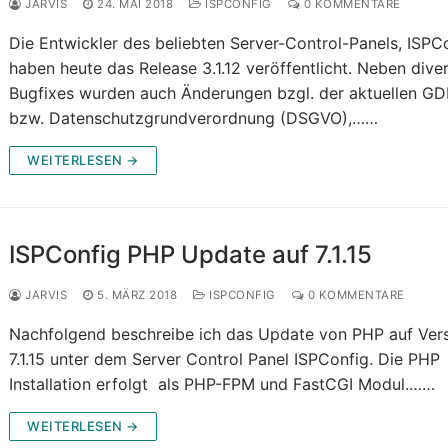
JARVIS
24. MAI 2018
ISPCONFIG
0 KOMMENTARE
Die Entwickler des beliebten Server-Control-Panels, ISPCo
haben heute das Release 3.1.12 veröffentlicht. Neben dive
Bugfixes wurden auch Änderungen bzgl. der aktuellen G
bzw. Datenschutzgrundverordnung (DSGVO),……
WEITERLESEN →
ISPConfig PHP Update auf 7.1.15
JARVIS
5. MÄRZ 2018
ISPCONFIG
0 KOMMENTARE
Nachfolgend beschreibe ich das Update von PHP auf Ver
7.1.15 unter dem Server Control Panel ISPConfig. Die PHP
Installation erfolgt als PHP-FPM und FastCGI Modul.……
WEITERLESEN →