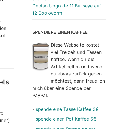
Debian Upgrade 11 Bullseye auf
12 Bookworm
-
den
SPENDIERE EINEN KAFFEE
cot
Diese Webseite kostet
viel Freizeit und Tassen
Kaffee. Wenn dir die
Artikel helfen und wenn
du etwas zurück geben
ets
möchtest, dann freue ich
mich über eine Spende per
PayPal.
-
spende eine Tasse Kaffee 2€
rol
-
spende einen Pot Kaffee 5€
rier)
-
spende einen Betrag deiner