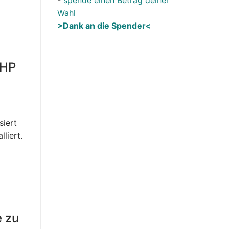
Wahl
>Dank an die Spender<
PHP
siert
liert.
e zu