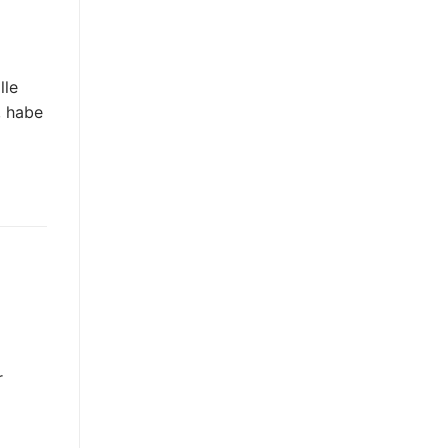
lle
, habe
r