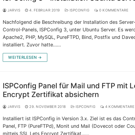
JARVIS
4. FEBRUAR 2019
ISPCONFIG
0 KOMMENTARE
Nachfolgend die Beschreibung der Installation des Server
Control-Panels, ISPConfig 3, unter Ubuntu Server. Es wer
Apache2, PHP, MySQL, PureFTPD, Bind, Postfix und Dave
installiert. Zuvor hatte……
WEITERLESEN →
ISPConfig Panel für Mail und FTP mit L
Encrypt Zertifikat absichern
JARVIS
29. NOVEMBER 2018
ISPCONFIG
4 KOMMENTARE
Installiert ist ISPConfig in Version 3.x. Ziel ist es das Cont
Panel, FTP (PureFTPd), Monit und Mail (Dovecot oder Cou
mittels SSL Lets Encrypt Zertifikat……