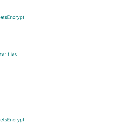
LetsEncrypt
er files
LetsEncrypt