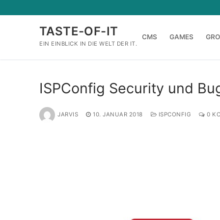
Zum
Inhalt
TASTE-OF-IT
springen
CMS
GAMES
GR
EIN EINBLICK IN DIE WELT DER IT.
ISPConfig Security und Bug
JARVIS
10. JANUAR 2018
ISPCONFIG
0 K