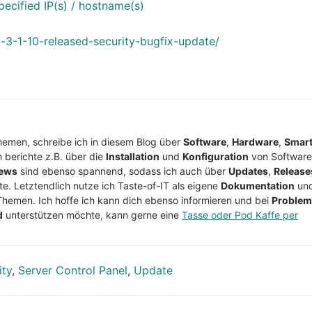
pecified IP(s) / hostname(s)
g-3-1-10-released-security-bugfix-update/
Themen, schreibe ich in diesem Blog über
Software
,
Hardware
,
Smar
h berichte z.B. über die
Installation
und
Konfiguration
von Software
ews
sind ebenso spannend, sodass ich auch über
Updates
,
Release
te. Letztendlich nutze ich Taste-of-IT als eigene
Dokumentation
un
Themen. Ich hoffe ich kann dich ebenso informieren und bei
Proble
d
unterstützen möchte, kann gerne eine
Tasse oder Pod Kaffe per
ity
,
Server Control Panel
,
Update