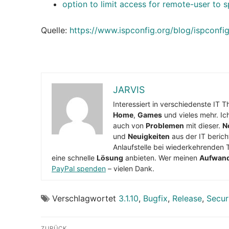
option to limit access for remote-user to s
Quelle:
https://www.ispconfig.org/blog/ispconfi
JARVIS
Interessiert in verschiedenste IT 
Home
,
Games
und vieles mehr. Ic
auch von
Problemen
mit dieser.
N
und
Neuigkeiten
aus der IT berich
Anlaufstelle bei wiederkehrenden 
eine schnelle
Lösung
anbieten. Wer meinen
Aufwan
PayPal spenden
– vielen Dank.
Verschlagwortet
3.1.10
,
Bugfix
,
Release
,
Secur
Beitragsnavigation
ZURÜCK