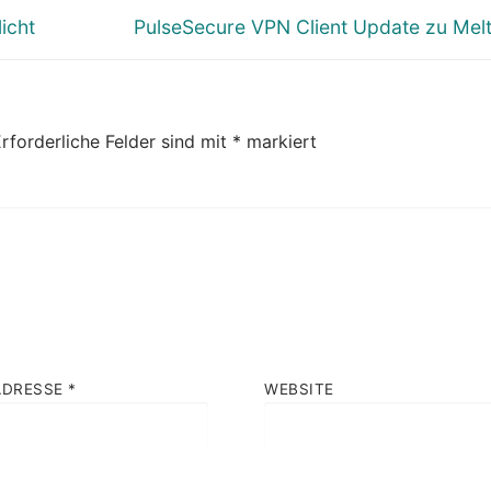
Nächster
icht
PulseSecure VPN Client Update zu Me
Beitrag:
rforderliche Felder sind mit
*
markiert
ADRESSE
*
WEBSITE