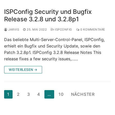
ISPConfig Security und Bugfix
Release 3.2.8 und 3.2.8p1
JARVIS
25. MAI 2022
ISPCONFIG
0 KOMMENTARE
Das beliebte Multi-Server-Control-Panel, ISPConfig,
erhielt ein Bugfix und Security Update, sowie den
Patch 3.2.8p1. ISPConfig 3.2.8 Release Notes This
release fixes a few security issues,……
WEITERLESEN →
Seitennummerierung
1
2
3
4
…
10
NÄCHSTER
der
Beiträge