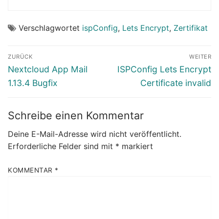
Verschlagwortet
ispConfig
,
Lets Encrypt
,
Zertifikat
Beitragsnavigation
ZURÜCK
WEITER
Vorheriger
Nächster
Nextcloud App Mail
ISPConfig Lets Encrypt
Beitrag:
Beitrag:
1.13.4 Bugfix
Certificate invalid
Schreibe einen Kommentar
Deine E-Mail-Adresse wird nicht veröffentlicht.
Erforderliche Felder sind mit
*
markiert
KOMMENTAR
*