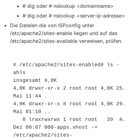
# dig oder # nslookup <domainname>
# dig oder # nslookup <server-ip-adresse>
Die Dateien die von ISPconfig unter
/etc/apache2/sites-enable liegen und auf das
/etc/apache2/sites-available verweisen, prüfen.
# /etc/apache2/sites-enabled# ls -
ahls

insgesamt 8,0K

4,0K drwxr-xr-x 2 root root 4,0K 25. 
Mai 11:44 .

4,0K drwxr-xr-x 8 root root 4,0K 29. 
Mai 01:10 ..

   0 lrwxrwxrwx 1 root root   39  8. 
Dez 00:07 000-apps.vhost -> 
/etc/apache2/sites-