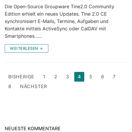
Die Open-Source Groupware Tine2.0 Community
Edition erhielt ein neues Updates. Tine 2.0 CE
synchronisiert E-Mails, Termine, Aufgaben und
Kontakte mittels ActiveSync oder CalDAV mit
Smartphones……
WEITERLESEN →
Seitennummerierung
BISHERIGE
1
2
3
4
5
6
7
der
8
NÄCHSTER
Beiträge
NEUESTE KOMMENTARE