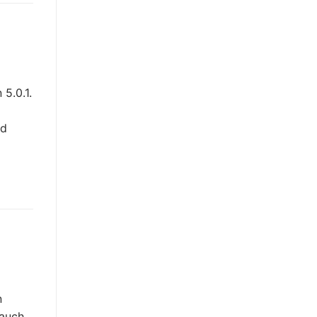
5.0.1.
nd
n
 auch