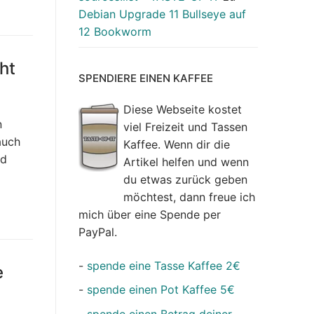
Debian Upgrade 11 Bullseye auf
12 Bookworm
ht
SPENDIERE EINEN KAFFEE
Diese Webseite kostet
n
viel Freizeit und Tassen
auch
Kaffee. Wenn dir die
nd
Artikel helfen und wenn
du etwas zurück geben
möchtest, dann freue ich
mich über eine Spende per
PayPal.
-
spende eine Tasse Kaffee 2€
e
-
spende einen Pot Kaffee 5€
-
spende einen Betrag deiner