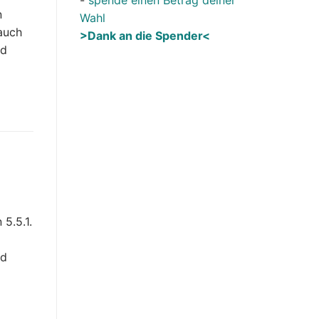
n
Wahl
 auch
>Dank an die Spender<
nd
5.5.1.
nd