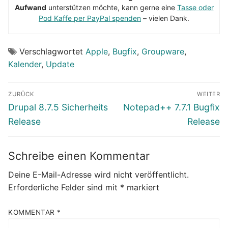
Aufwand
unterstützen möchte, kann gerne eine
Tasse oder
Pod Kaffe per PayPal spenden
– vielen Dank.
Verschlagwortet
Apple
,
Bugfix
,
Groupware
,
Kalender
,
Update
Beitragsnavigation
ZURÜCK
WEITER
Vorheriger
Nächster
Drupal 8.7.5 Sicherheits
Notepad++ 7.7.1 Bugfix
Beitrag:
Beitrag:
Release
Release
Schreibe einen Kommentar
Deine E-Mail-Adresse wird nicht veröffentlicht.
Erforderliche Felder sind mit
*
markiert
KOMMENTAR
*