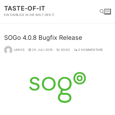
Zum
TASTE-OF-IT
Inhalt
springen
EIN EINBLICK IN DIE WELT DER IT.
Suchen nach:
SOGo 4.0.8 Bugfix Release
JARVIS
20. JULI 2019
SOGO
0 KOMMENTARE