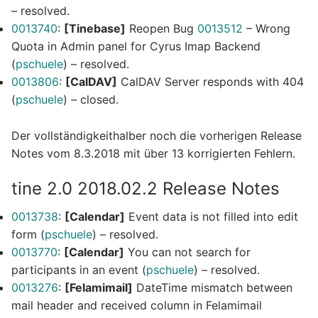
– resolved.
0013740
:
[Tinebase]
Reopen Bug
0013512
– Wrong
Quota in Admin panel for Cyrus Imap Backend
(
pschuele
) – resolved.
0013806
:
[CalDAV]
CalDAV Server responds with 404
(
pschuele
) – closed.
Der vollständigkeithalber noch die vorherigen Release
Notes vom 8.3.2018 mit über 13 korrigierten Fehlern.
tine 2.0 2018.02.2 Release Notes
0013738
:
[Calendar]
Event data is not filled into edit
form (
pschuele
) – resolved.
0013770
:
[Calendar]
You can not search for
participants in an event (
pschuele
) – resolved.
0013276
:
[Felamimail]
DateTime mismatch between
mail header and received column in Felamimail