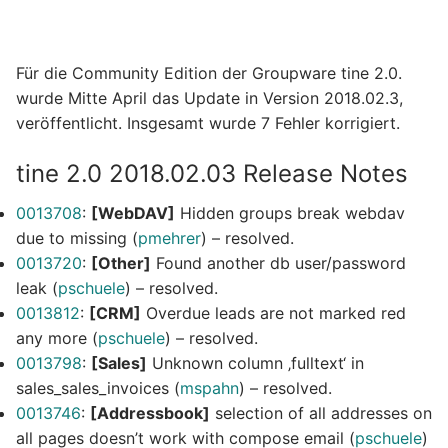
Für die Community Edition der Groupware tine 2.0.
wurde Mitte April das Update in Version 2018.02.3,
veröffentlicht. Insgesamt wurde 7 Fehler korrigiert.
tine 2.0 2018.02.03 Release Notes
0013708
:
[WebDAV]
Hidden groups break webdav
due to missing (
pmehrer
) – resolved.
0013720
:
[Other]
Found another db user/password
leak (
pschuele
) – resolved.
0013812
:
[CRM]
Overdue leads are not marked red
any more (
pschuele
) – resolved.
0013798
:
[Sales]
Unknown column ‚fulltext‘ in
sales_sales_invoices (
mspahn
) – resolved.
0013746
:
[Addressbook]
selection of all addresses on
all pages doesn’t work with compose email (
pschuele
)