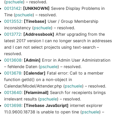
(
pschuele
) – resolved.
0013142
:
[UNKNOWN]
Severe Display Problems in
Tine (
pschuele
) – resolved.
0013552
:
[Tinebase]
User / Group Membership
inconsistency (
pschuele
) – resolved.
0013772
:
[Addressbook]
After upgrading from the
latest 2017 version I can no longer search in addresses
and I can not select projects using text-search –
resolved.
0013608
:
[Admin]
Error in Admin User Administration
– fehlende Daten (
pschuele
) – resolved.
0013678
:
[Calendar]
Fatal error: Call to a member
function getId() on a non-object in
Calendar/Model/Attender.php (
pschuele
) – resolved.
0013640
:
[Felamimail]
Search for recepients brings
irrelevant results (
pschuele
) – resolved.
0013698
:
[Tinebase JavaScript]
internet explorer
11.0.9600.18738 is unable to open tine (
pschuele
) –