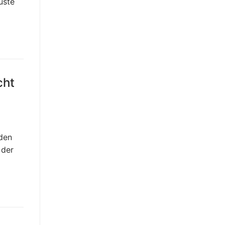
uste
cht
rden
 der