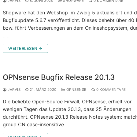
JARVIS
8. JUNI 2020
SHOPWARE
0 KOMMENTARE
Shopware hat den Webshop im Zweig 5 aktualisiert und 
Bugfixupdate 5.6.7 veröffentlicht. Dieses behebt über 40 
bzw. führt Verbesserungen an dem Onlineshopsystem, dur
……
WEITERLESEN →
OPNsense Bugfix Release 20.1.3
JARVIS
21. MÄRZ 2020
OPNSENSE
0 KOMMENTARE
Die beliebte Open-Source Firwall, OPNsense, erhielt vor
wenigen Tagen das Update 20.1.3, dass 25 Änderungen
durchführt. OPNsense 20.1.3 Release Notes system: matc
group CN case-insensitive……