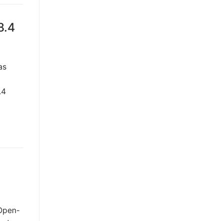
8.4
as
.4
 Open-