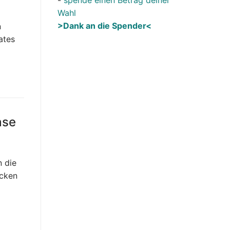
Wahl
>Dank an die Spender<
n
ates
ase
 die
ücken