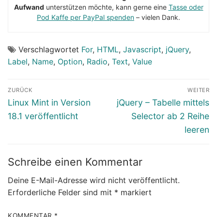
Aufwand
unterstützen möchte, kann gerne eine
Tasse oder
Pod Kaffe per PayPal spenden
– vielen Dank.
Verschlagwortet
For
,
HTML
,
Javascript
,
jQuery
,
Label
,
Name
,
Option
,
Radio
,
Text
,
Value
Beitragsnavigation
ZURÜCK
WEITER
Vorheriger
Nächster
Linux Mint in Version
jQuery – Tabelle mittels
Beitrag:
Beitrag:
18.1 veröffentlicht
Selector ab 2 Reihe
leeren
Schreibe einen Kommentar
Deine E-Mail-Adresse wird nicht veröffentlicht.
Erforderliche Felder sind mit
*
markiert
KOMMENTAR
*