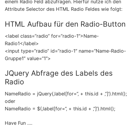
einem Radio Feld abzufragen. Hierfür nutze ich den
Attribute Selector des HTML Radio Feldes wie folgt:
HTML Aufbau für den Radio-Button
<label class=“radio“ for=“radio-1″>Name-
Radio1</label>
<input type=“radio“ id=“radio-1″ name=“Name-Radio-
Gruppe1″ value=“1″>
JQuery Abfrage des Labels des
Radio
NameRadio = jQuery(‚label[for=“‚ + this.id + ‚“]‘).html();
oder
NameRadio = $(‚label[for=“‚ + this.id + ‚“]‘).html();
Have Fun ….