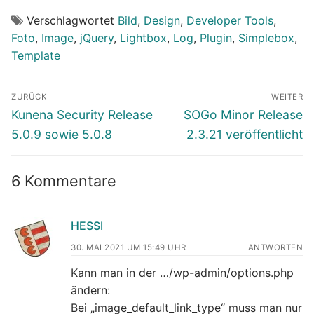
Verschlagwortet
Bild
,
Design
,
Developer Tools
,
Foto
,
Image
,
jQuery
,
Lightbox
,
Log
,
Plugin
,
Simplebox
,
Template
Beitragsnavigation
ZURÜCK
WEITER
Vorheriger
Nächster
Kunena Security Release
SOGo Minor Release
Beitrag:
Beitrag:
5.0.9 sowie 5.0.8
2.3.21 veröffentlicht
6 Kommentare
HESSI
30. MAI 2021 UM 15:49 UHR
ANTWORTEN
Kann man in der …/wp-admin/options.php
ändern:
Bei „image_default_link_type“ muss man nur