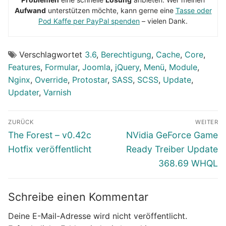
Aufwand
unterstützen möchte, kann gerne eine
Tasse oder
Pod Kaffe per PayPal spenden
– vielen Dank.
Verschlagwortet
3.6
,
Berechtigung
,
Cache
,
Core
,
Features
,
Formular
,
Joomla
,
jQuery
,
Menü
,
Module
,
Nginx
,
Override
,
Protostar
,
SASS
,
SCSS
,
Update
,
Updater
,
Varnish
Beitragsnavigation
ZURÜCK
WEITER
Vorheriger
Nächster
The Forest – v0.42c
NVidia GeForce Game
Beitrag:
Beitrag:
Hotfix veröffentlicht
Ready Treiber Update
368.69 WHQL
Schreibe einen Kommentar
Deine E-Mail-Adresse wird nicht veröffentlicht.