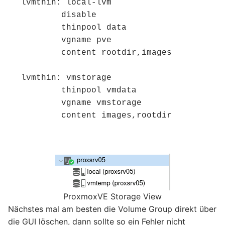
lvmthin: local-lvm

	disable

	thinpool data

	vgname pve

	content rootdir,images

lvmthin: vmstorage

	thinpool vmdata

	vgname vmstorage

	content images,rootdir
ProxmoxVE Storage View
Nächstes mal am besten die Volume Group direkt über
die GUI löschen, dann sollte so ein Fehler nicht