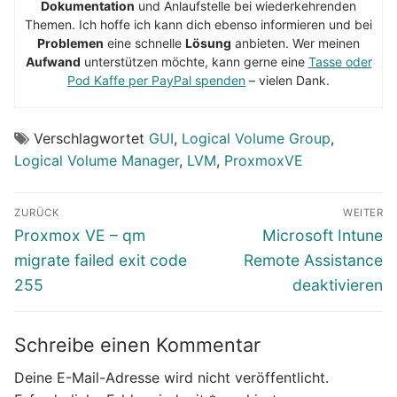
Dokumentation
und Anlaufstelle bei wiederkehrenden
Themen. Ich hoffe ich kann dich ebenso informieren und bei
Problemen
eine schnelle
Lösung
anbieten. Wer meinen
Aufwand
unterstützen möchte, kann gerne eine
Tasse oder
Pod Kaffe per PayPal spenden
– vielen Dank.
Verschlagwortet
GUI
,
Logical Volume Group
,
Logical Volume Manager
,
LVM
,
ProxmoxVE
Beitragsnavigation
ZURÜCK
WEITER
Vorheriger
Nächster
Proxmox VE – qm
Microsoft Intune
Beitrag:
Beitrag:
migrate failed exit code
Remote Assistance
255
deaktivieren
Schreibe einen Kommentar
Deine E-Mail-Adresse wird nicht veröffentlicht.