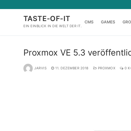
Zum
Inhalt
TASTE-OF-IT
springen
CMS
GAMES
GR
EIN EINBLICK IN DIE WELT DER IT.
Proxmox VE 5.3 veröffentli
JARVIS
11. DEZEMBER 2018
PROXMOX
0 K