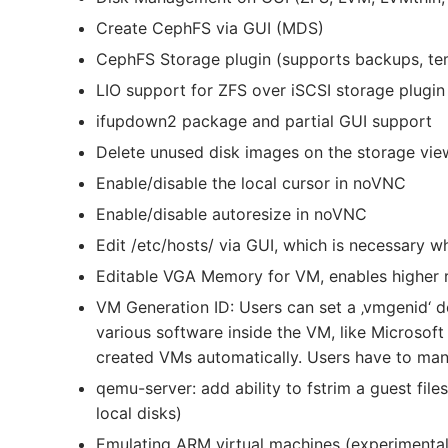
Create CephFS via GUI (MDS)
CephFS Storage plugin (supports backups, te
LIO support for ZFS over iSCSI storage plugin
ifupdown2 package and partial GUI support
Delete unused disk images on the storage vie
Enable/disable the local cursor in noVNC
Enable/disable autoresize in noVNC
Edit /etc/hosts/ via GUI, which is necessary 
Editable VGA Memory for VM, enables higher r
VM Generation ID: Users can set a ‚vmgenid‘ d
various software inside the VM, like Microsoft
created VMs automatically. Users have to manu
qemu-server: add ability to fstrim a guest fil
local disks)
Emulating ARM virtual machines (experimental