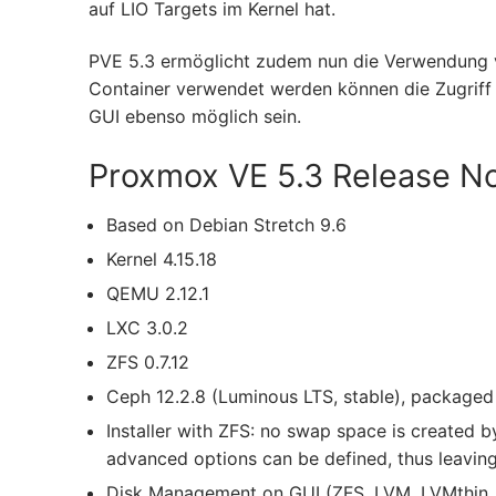
auf LIO Targets im Kernel hat.
PVE 5.3 ermöglicht zudem nun die Verwendung 
Container verwendet werden können die Zugriff 
GUI ebenso möglich sein.
Proxmox VE 5.3 Release N
Based on Debian Stretch 9.6
Kernel 4.15.18
QEMU 2.12.1
LXC 3.0.2
ZFS 0.7.12
Ceph 12.2.8 (Luminous LTS, stable), package
Installer with ZFS: no swap space is created by
advanced options can be defined, thus leaving
Disk Management on GUI (ZFS, LVM, LVMthin, 