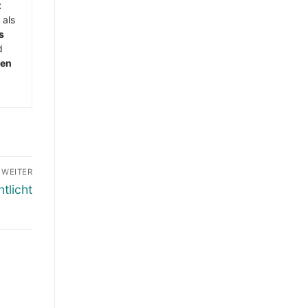
t
 als
s
d
men
WEITER
tlicht