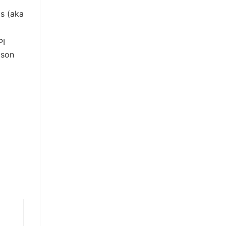
s (aka
PI
json