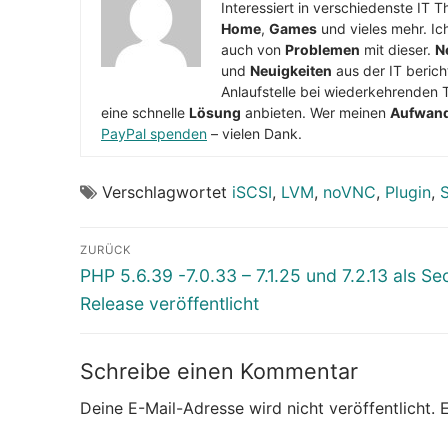
Interessiert in verschiedenste IT 
Home
,
Games
und vieles mehr. Ic
auch von
Problemen
mit dieser.
N
und
Neuigkeiten
aus der IT berich
Anlaufstelle bei wiederkehrenden 
eine schnelle
Lösung
anbieten. Wer meinen
Aufwan
PayPal spenden
– vielen Dank.
Verschlagwortet
iSCSI
,
LVM
,
noVNC
,
Plugin
,
Beitragsnavigation
ZURÜCK
Vorheriger
PHP 5.6.39 -7.0.33 – 7.1.25 und 7.2.13 als Se
Beitrag:
Release veröffentlicht
Schreibe einen Kommentar
Deine E-Mail-Adresse wird nicht veröffentlicht.
E