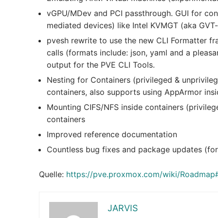
vGPU/MDev and PCI passthrough. GUI for conf
mediated devices) like Intel KVMGT (aka GVT-
pvesh rewrite to use the new CLI Formatter fr
calls (formats include: json, yaml and a pleasa
output for the PVE CLI Tools.
Nesting for Containers (privileged & unprivileg
containers, also supports using AppArmor insi
Mounting CIFS/NFS inside containers (privilege
containers
Improved reference documentation
Countless bug fixes and package updates (for 
Quelle:
https://pve.proxmox.com/wiki/Roadmap
JARVIS