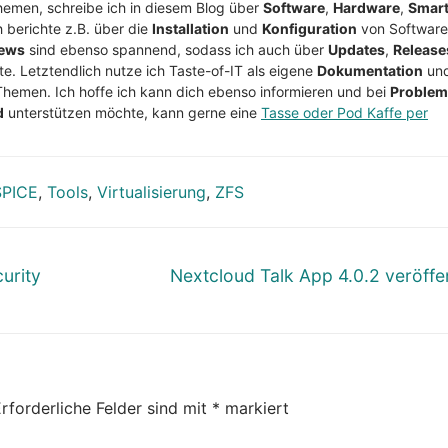
Themen, schreibe ich in diesem Blog über
Software
,
Hardware
,
Smar
h berichte z.B. über die
Installation
und
Konfiguration
von Software
ews
sind ebenso spannend, sodass ich auch über
Updates
,
Release
te. Letztendlich nutze ich Taste-of-IT als eigene
Dokumentation
un
Themen. Ich hoffe ich kann dich ebenso informieren und bei
Proble
d
unterstützen möchte, kann gerne eine
Tasse oder Pod Kaffe per
SPICE
,
Tools
,
Virtualisierung
,
ZFS
Nächster
curity
Nextcloud Talk App 4.0.2 veröffen
Beitrag:
rforderliche Felder sind mit
*
markiert