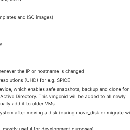
mplates and ISO images)
w
whenever the IP or hostname is changed
esolutions (UHD) for e.g. SPICE
evice, which enables safe snapshots, backup and clone for
 Active Directory. This vmgenid will be added to all newly
ally add it to older VMs.
esystem after moving a disk (during move_disk or migrate wi
, mostly useful for development purposes)