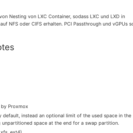
von Nesting von LXC Container, sodass LXC und LXD in
auf NFS oder CIFS erhalten. PCI Passthrough und vGPUs so
otes
d by Proxmox
 default, instead an optional limit of the used space in the
 unpartitioned space at the end for a swap partition.
xfs, ext4)