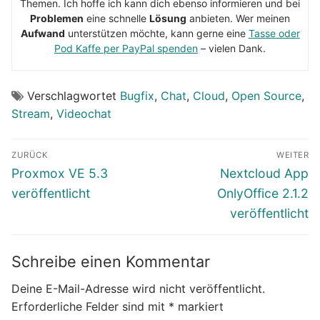
Themen. Ich hoffe ich kann dich ebenso informieren und bei
Problemen
eine schnelle
Lösung
anbieten. Wer meinen
Aufwand
unterstützen möchte, kann gerne eine
Tasse oder
Pod Kaffe per PayPal spenden
– vielen Dank.
Verschlagwortet
Bugfix
,
Chat
,
Cloud
,
Open Source
,
Stream
,
Videochat
Beitragsnavigation
ZURÜCK
WEITER
Vorheriger
Nächster
Proxmox VE 5.3
Nextcloud App
Beitrag:
Beitrag:
veröffentlicht
OnlyOffice 2.1.2
veröffentlicht
Schreibe einen Kommentar
Deine E-Mail-Adresse wird nicht veröffentlicht.
Erforderliche Felder sind mit
*
markiert