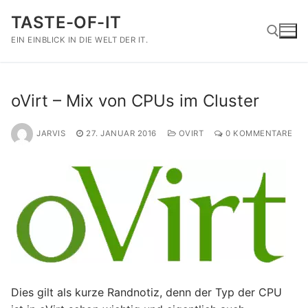
Zum
TASTE-OF-IT
Inhalt
springen
EIN EINBLICK IN DIE WELT DER IT.
Suchen nach:
oVirt – Mix von CPUs im Cluster
JARVIS
27. JANUAR 2016
OVIRT
0 KOMMENTARE
Dies gilt als kurze Randnotiz, denn der Typ der CPU