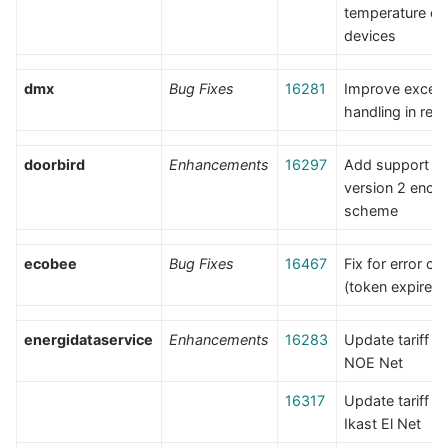
temperature co
devices
dmx
Bug Fixes
16281
Improve except
handling in refr
doorbird
Enhancements
16297
Add support fo
version 2 encry
scheme
ecobee
Bug Fixes
16467
Fix for error co
(token expired)
energidataservice
Enhancements
16283
Update tariff fil
NOE Net
16317
Update tariff fil
Ikast El Net