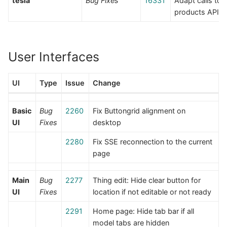
tesla
Bug Fixes
16331
Adapt calls to
products API e
User Interfaces
UI
Type
Issue
Change
Basic
Bug
2260
Fix Buttongrid alignment on
UI
Fixes
desktop
2280
Fix SSE reconnection to the current
page
Main
Bug
2277
Thing edit: Hide clear button for
UI
Fixes
location if not editable or not ready
2291
Home page: Hide tab bar if all
model tabs are hidden