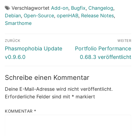
Verschlagwortet
Add-on
,
Bugfix
,
Changelog
,
Debian
,
Open-Source
,
openHAB
,
Release Notes
,
Smarthome
Beitragsnavigation
ZURÜCK
WEITER
Vorheriger
Nächster
Phasmophobia Update
Portfolio Performance
Beitrag:
Beitrag:
v0.9.6.0
0.68.3 veröffentlicht
Schreibe einen Kommentar
Deine E-Mail-Adresse wird nicht veröffentlicht.
Erforderliche Felder sind mit
*
markiert
KOMMENTAR
*