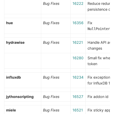
Bug Fixes
16222
Reduce redund
persistence of t
hue
Bug Fixes
16356
Fix
NullPointerE
hydrawise
Bug Fixes
16221
Handle API aut
changes
16280
Small fix when 
token
influxdb
Bug Fixes
16234
Fix exception h
for InfluxDB 1.x
jythonscripting
Bug Fixes
16527
Fix addon id
miele
Bug Fixes
16521
Fix sticky appli