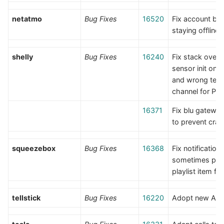
netatmo
Bug Fixes
16520
Fix account bri
staying offline
shelly
Bug Fixes
16240
Fix stack overf
sensor init on
and wrong tem
channel for Plu
16371
Fix blu gateway
to prevent cra
squeezebox
Bug Fixes
16368
Fix notification
sometimes play
playlist item fir
tellstick
Bug Fixes
16220
Adopt new API 