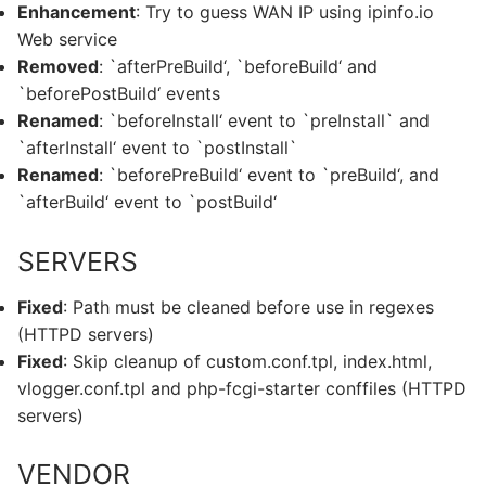
Enhancement
: Try to guess WAN IP using ipinfo.io
Web service
Removed
: `afterPreBuild‘, `beforeBuild‘ and
`beforePostBuild‘ events
Renamed
: `beforeInstall‘ event to `preInstall` and
`afterInstall‘ event to `postInstall`
Renamed
: `beforePreBuild‘ event to `preBuild‘, and
`afterBuild‘ event to `postBuild‘
SERVERS
Fixed
: Path must be cleaned before use in regexes
(HTTPD servers)
Fixed
: Skip cleanup of custom.conf.tpl, index.html,
vlogger.conf.tpl and php-fcgi-starter conffiles (HTTPD
servers)
VENDOR