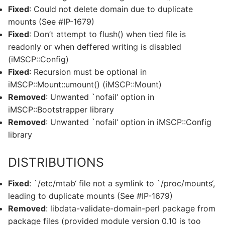
Fixed
: Could not delete domain due to duplicate
mounts (See #IP-1679)
Fixed
: Don’t attempt to flush() when tied file is
readonly or when deffered writing is disabled
(iMSCP::Config)
Fixed
: Recursion must be optional in
iMSCP::Mount::umount() (iMSCP::Mount)
Removed
: Unwanted `nofail‘ option in
iMSCP::Bootstrapper library
Removed
: Unwanted `nofail‘ option in iMSCP::Config
library
DISTRIBUTIONS
Fixed
: `/etc/mtab‘ file not a symlink to `/proc/mounts‘,
leading to duplicate mounts (See #IP-1679)
Removed
: libdata-validate-domain-perl package from
package files (provided module version 0.10 is too