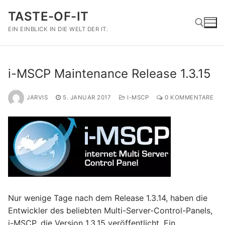
Zum
TASTE-OF-IT
Inhalt
springen
EIN EINBLICK IN DIE WELT DER IT.
Suchen nach:
i-MSCP Maintenance Release 1.3.15
JARVIS
5. JANUAR 2017
I-MSCP
0 KOMMENTARE
Nur wenige Tage nach dem Release 1.3.14, haben die
Entwickler des beliebten Multi-Server-Control-Panels,
i-MSCP, die Version 1.3.15 veröffentlicht. Ein