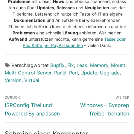
Problemen
mit dieser.
News
sind ebenso spannend, sodass
ich auch über
Updates
,
Releases
und
Neuigkeiten
aus der
IT berichte. Letztendlich nutze ich Taste-of-IT als eigene
Dokumentation
und Anlaufstelle bei wiederkehrenden
Themen. Ich hoffe ich kann dich ebenso informieren und bei
Problemen
eine schnelle
Lösung
anbieten. Wer meinen
Aufwand
unterstützen möchte, kann gerne eine
Tasse oder
Pod Kaffe per PayPal spenden
– vielen Dank.
Verschlagwortet
Bugfix
,
Fix
,
Leak
,
Memory
,
Mount
,
Multi-Control-Server
,
Panel
,
Perl
,
Update
,
Upgrade
,
Version
,
Virtual
Beitragsnavigation
ZURÜCK
WEITER
Vorheriger
Nächster
ISPConfig Titel und
Windows – Sysprep
Beitrag:
Beitrag:
Powered By anpassen
Treiber behalten
Schreibe einen Kommentar