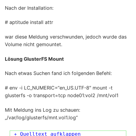
Nach der Installation:
# aptitude install attr
war diese Meldung verschwunden, jedoch wurde das
Volume nicht gemountet.
Lösung GlusterFS Mount
Nach etwas Suchen fand ich folgenden Befehl:
# env -i LC_NUMERIC=“en_US.UTF-8″ mount -t
glusterfs -o transport=tcp node01:vol2 /mnt/vol1
Mit Meldung ins Log zu schauen:
„/var/log/glusterfs/mnt.vol1.log“
+ Quelltext aufklappen