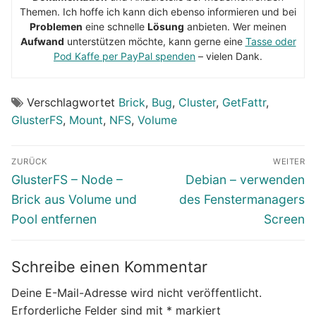
Themen. Ich hoffe ich kann dich ebenso informieren und bei
Problemen
eine schnelle
Lösung
anbieten. Wer meinen
Aufwand
unterstützen möchte, kann gerne eine
Tasse oder
Pod Kaffe per PayPal spenden
– vielen Dank.
Verschlagwortet
Brick
,
Bug
,
Cluster
,
GetFattr
,
GlusterFS
,
Mount
,
NFS
,
Volume
Beitragsnavigation
ZURÜCK
WEITER
Vorheriger
Nächster
GlusterFS – Node –
Debian – verwenden
Beitrag:
Beitrag:
Brick aus Volume und
des Fenstermanagers
Pool entfernen
Screen
Schreibe einen Kommentar
Deine E-Mail-Adresse wird nicht veröffentlicht.
Erforderliche Felder sind mit
*
markiert