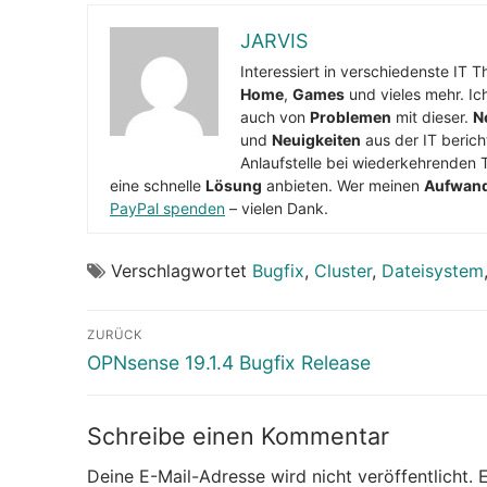
JARVIS
Interessiert in verschiedenste IT 
Home
,
Games
und vieles mehr. Ic
auch von
Problemen
mit dieser.
N
und
Neuigkeiten
aus der IT berich
Anlaufstelle bei wiederkehrenden 
eine schnelle
Lösung
anbieten. Wer meinen
Aufwan
PayPal spenden
– vielen Dank.
Verschlagwortet
Bugfix
,
Cluster
,
Dateisystem
Beitragsnavigation
ZURÜCK
Vorheriger
OPNsense 19.1.4 Bugfix Release
Beitrag:
Schreibe einen Kommentar
Deine E-Mail-Adresse wird nicht veröffentlicht.
E