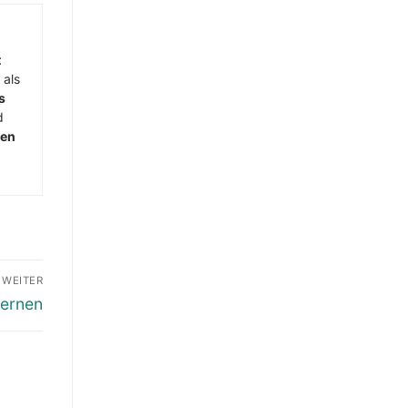
t
 als
s
d
men
WEITER
fernen