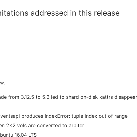
itations addressed in this release
ow.
rade from 3.12.5 to 5.3 led to shard on-disk xattrs disappea
-eventsapi produces IndexError: tuple index out of range
n 2×2 vols are converted to arbiter
Ubuntu 16.04 LTS