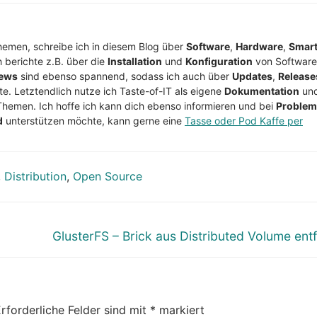
Themen, schreibe ich in diesem Blog über
Software
,
Hardware
,
Smar
h berichte z.B. über die
Installation
und
Konfiguration
von Software
ews
sind ebenso spannend, sodass ich auch über
Updates
,
Release
te. Letztendlich nutze ich Taste-of-IT als eigene
Dokumentation
un
Themen. Ich hoffe ich kann dich ebenso informieren und bei
Proble
d
unterstützen möchte, kann gerne eine
Tasse oder Pod Kaffe per
,
Distribution
,
Open Source
Nächster
GlusterFS – Brick aus Distributed Volume ent
Beitrag:
rforderliche Felder sind mit
*
markiert