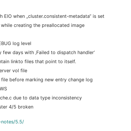
th EIO when „cluster.consistent-metadata“ is set
 while creating the preallocated image
EBUG log level
y few days with ‚Failed to dispatch handler‘
ain linkto files that point to itself.
rver vol file
er file before marking new entry change log
 AWS
ache.c due to data type inconsistency
ster 4/5 broken
e-notes/5.5/