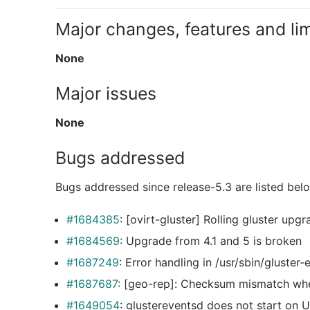
Major changes, features and lim
None
Major issues
None
Bugs addressed
Bugs addressed since release-5.3 are listed bel
#1684385
: [ovirt-gluster] Rolling gluster upg
#1684569
: Upgrade from 4.1 and 5 is broken
#1687249
: Error handling in /usr/sbin/gluster
#1687687
: [geo-rep]: Checksum mismatch whe
#1649054
: glustereventsd does not start on 