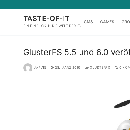
Zum
Inhalt
TASTE-OF-IT
springen
CMS
GAMES
GR
EIN EINBLICK IN DIE WELT DER IT.
GlusterFS 5.5 und 6.0 veröf
JARVIS
28. MÄRZ 2019
GLUSTERFS
0 KO