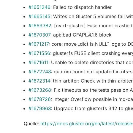
#1651246
: Failed to dispatch handler
#1665145
: Writes on Gluster 5 volumes fail wi
#1669382
: [ovirt-gluster] Fuse mount crashed
#1670307
: api: bad GFAPI_4.1.6 block
#1671217
: core: move „dict is NULL“ logs to D
#1671556
: glusterfs FUSE client crashing ever
#1671611
: Unable to delete directories that cont
#1672248
: quorum count not updated in nfs-se
#1672314
: thin-arbiter: Check with thin-arbit
#1673268
: Fix timeouts so the tests pass on
#1678726
: Integer Overflow possible in md-c
#1679968
: Upgrade from glusterfs 3.12 to glu
Quelle:
https://docs.gluster.org/en/latest/releas