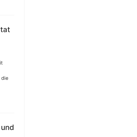
tat
it
 die
 und