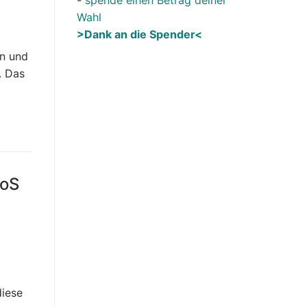
Wahl
>Dank an die Spender<
en und
. Das
DoS
iese