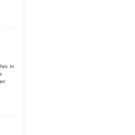
fen. In
e
ren