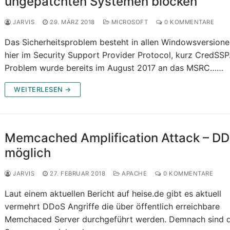
ungepatchten Systemen blocken
JARVIS
29. MÄRZ 2018
MICROSOFT
0 KOMMENTARE
Das Sicherheitsproblem besteht in allen Windowsversion
hier im Security Support Provider Protocol, kurz CredSSP
Problem wurde bereits im August 2017 an das MSRC……
WEITERLESEN →
Memcached Amplification Attack – D
möglich
JARVIS
27. FEBRUAR 2018
APACHE
0 KOMMENTARE
Laut einem aktuellen Bericht auf heise.de gibt es aktuell
vermehrt DDoS Angriffe die über öffentlich erreichbare
Memchaced Server durchgeführt werden. Demnach sind d