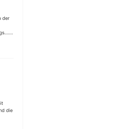
 der
y
ugs.……
it
nd die