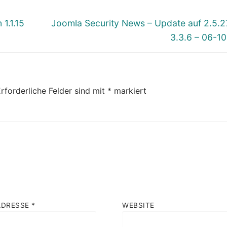
Nächster
1.1.15
Joomla Security News – Update auf 2.5.
Beitrag:
3.3.6 – 06-1
rforderliche Felder sind mit
*
markiert
ADRESSE
*
WEBSITE