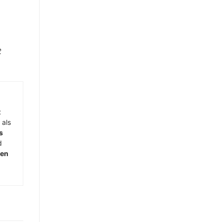
t
t
 als
s
d
men