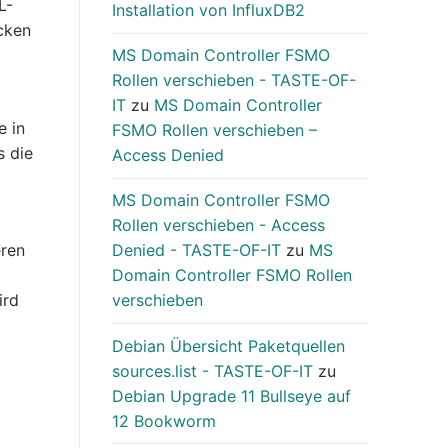
L-
Installation von InfluxDB2
cken
MS Domain Controller FSMO
Rollen verschieben - TASTE-OF-
IT
zu
MS Domain Controller
e in
FSMO Rollen verschieben –
s die
Access Denied
MS Domain Controller FSMO
Rollen verschieben - Access
Denied - TASTE-OF-IT
zu
MS
eren
Domain Controller FSMO Rollen
verschieben
ird
Debian Übersicht Paketquellen
sources.list - TASTE-OF-IT
zu
Debian Upgrade 11 Bullseye auf
12 Bookworm