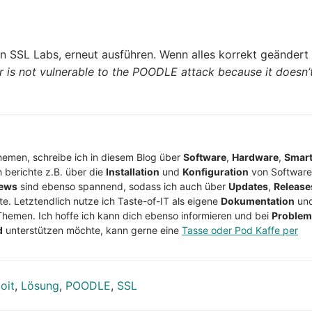
 SSL Labs, erneut ausführen. Wenn alles korrekt geändert
r is not vulnerable to the POODLE attack because it doesn’
Themen, schreibe ich in diesem Blog über
Software
,
Hardware
,
Smar
h berichte z.B. über die
Installation
und
Konfiguration
von Software
ews
sind ebenso spannend, sodass ich auch über
Updates
,
Release
te. Letztendlich nutze ich Taste-of-IT als eigene
Dokumentation
un
Themen. Ich hoffe ich kann dich ebenso informieren und bei
Proble
d
unterstützen möchte, kann gerne eine
Tasse oder Pod Kaffe per
oit
,
Lösung
,
POODLE
,
SSL