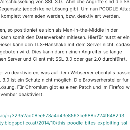
 Verschlüsselung von SSL 3.0. Ähnliche Angriffe sind die SS
 Gegensatz jedoch keine Lösung gibt. Um nun POODLE Atta
 komplett vermieden werden, bzw. deaktiviert werden.
en, so positioniet es sich als Man-In-the-Middle in der
ann somit den Datenverkehr mitlesen. Hierfür nutzt er ein
ieser kann den TLS-Hanshake mit dem Server nicht, sodas
ngeboten wird. Dies kann durch einen Angreifer so lange
n Server und Client mit SSL 3.0 oder gar 2.0 durchführt.
er zu deaktivieren, was auf dem Webserver ebenfalls passi
3.0 ist ein Schutz nicht möglich. Die Browserhersteller für
Lösung. Für Chromium gibt es einen Patch und im Firefox w
ovember deaktiviert.
m/src/+/32352ad08ee673a4d43e8593ce988b224f6482d3
ty.blogspot.co.at/2014/10/this-poodle-bites-exploiting-ssl-