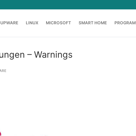
OUPWARE
LINUX
MICROSOFT
SMART HOME
PROGRAM
nungen – Warnings
ARE