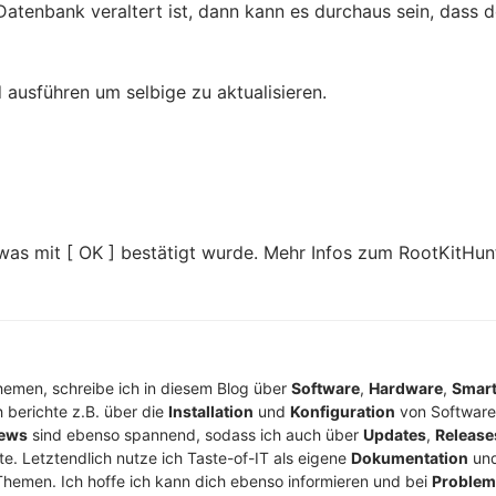
atenbank veraltert ist, dann kann es durchaus sein, dass d
ausführen um selbige zu aktualisieren.
was mit [ OK ] bestätigt wurde. Mehr Infos zum RootKitHun
Themen, schreibe ich in diesem Blog über
Software
,
Hardware
,
Smar
h berichte z.B. über die
Installation
und
Konfiguration
von Software
ews
sind ebenso spannend, sodass ich auch über
Updates
,
Release
te. Letztendlich nutze ich Taste-of-IT als eigene
Dokumentation
un
Themen. Ich hoffe ich kann dich ebenso informieren und bei
Proble