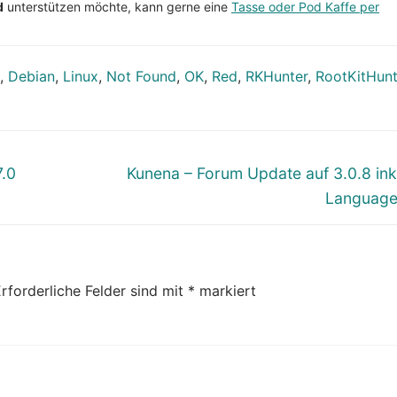
d
unterstützen möchte, kann gerne eine
Tasse oder Pod Kaffe per
,
Debian
,
Linux
,
Not Found
,
OK
,
Red
,
RKHunter
,
RootKitHunt
Nächster
7.0
Kunena – Forum Update auf 3.0.8 ink
Beitrag:
Language
rforderliche Felder sind mit
*
markiert