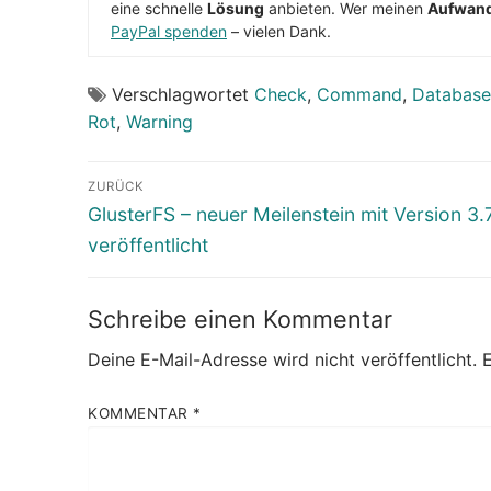
eine schnelle
Lösung
anbieten. Wer meinen
Aufwan
PayPal spenden
– vielen Dank.
Verschlagwortet
Check
,
Command
,
Database
Rot
,
Warning
Beitragsnavigation
ZURÜCK
Vorheriger
GlusterFS – neuer Meilenstein mit Version 3.
Beitrag:
veröffentlicht
Schreibe einen Kommentar
Deine E-Mail-Adresse wird nicht veröffentlicht.
E
KOMMENTAR
*