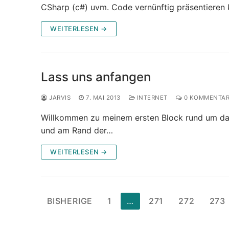
CSharp (c#) uvm. Code vernünftig präsentieren
WEITERLESEN →
Lass uns anfangen
JARVIS
7. MAI 2013
INTERNET
0 KOMMENTA
Willkommen zu meinem ersten Block rund um das 
und am Rand der…
WEITERLESEN →
Seitennummerierung
BISHERIGE
1
…
271
272
273
der