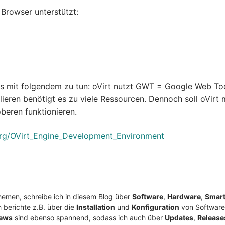
 Browser unterstützt:
ies mit folgendem zu tun: oVirt nutzt GWT = Google Web Too
ieren benötigt es zu viele Ressourcen. Dennoch soll oVirt 
beren funktionieren.
org/OVirt_Engine_Development_Environment
Themen, schreibe ich in diesem Blog über
Software
,
Hardware
,
Smar
h berichte z.B. über die
Installation
und
Konfiguration
von Software
ews
sind ebenso spannend, sodass ich auch über
Updates
,
Release