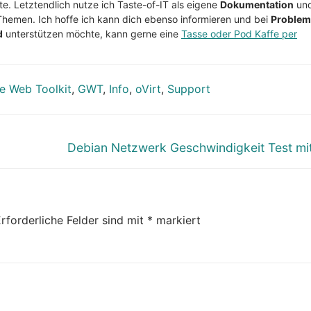
te. Letztendlich nutze ich Taste-of-IT als eigene
Dokumentation
un
Themen. Ich hoffe ich kann dich ebenso informieren und bei
Proble
d
unterstützen möchte, kann gerne eine
Tasse oder Pod Kaffe per
e Web Toolkit
,
GWT
,
Info
,
oVirt
,
Support
Nächster
Debian Netzwerk Geschwindigkeit Test mit
Beitrag:
rforderliche Felder sind mit
*
markiert