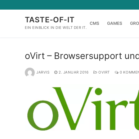
Zum
Inhalt
TASTE-OF-IT
springen
CMS
GAMES
GR
EIN EINBLICK IN DIE WELT DER IT.
oVirt – Browsersupport un
JARVIS
2. JANUAR 2016
OVIRT
0 KOMME