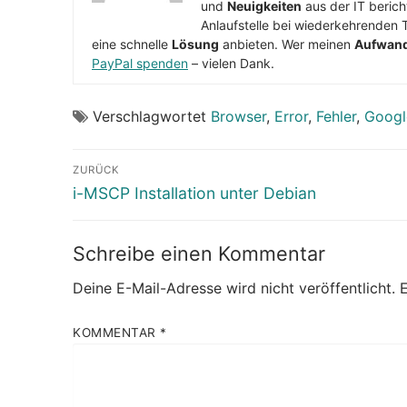
und
Neuigkeiten
aus der IT berich
Anlaufstelle bei wiederkehrenden 
eine schnelle
Lösung
anbieten. Wer meinen
Aufwan
PayPal spenden
– vielen Dank.
Verschlagwortet
Browser
,
Error
,
Fehler
,
Googl
Beitragsnavigation
ZURÜCK
Vorheriger
i-MSCP Installation unter Debian
Beitrag:
Schreibe einen Kommentar
Deine E-Mail-Adresse wird nicht veröffentlicht.
E
KOMMENTAR
*