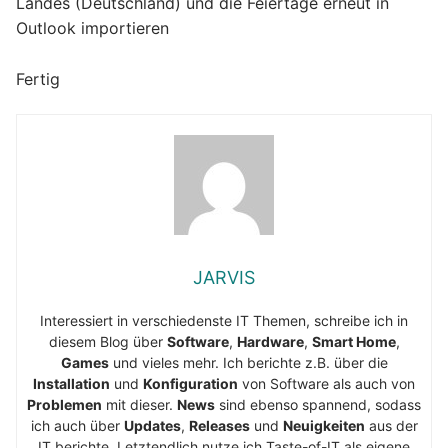
Landes (Deutschland) und die Feiertage erneut in
Outlook importieren
Fertig
JARVIS
Interessiert in verschiedenste IT Themen, schreibe ich in
diesem Blog über
Software
,
Hardware
,
Smart Home
,
Games
und vieles mehr. Ich berichte z.B. über die
Installation
und
Konfiguration
von Software als auch von
Problemen
mit dieser.
News
sind ebenso spannend, sodass
ich auch über
Updates
,
Releases
und
Neuigkeiten
aus der
IT berichte. Letztendlich nutze ich Taste-of-IT als eigene