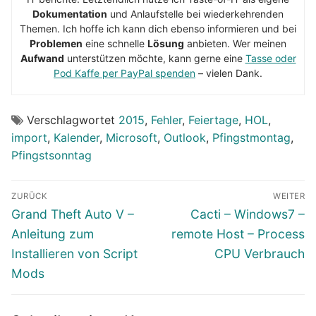
Dokumentation
und Anlaufstelle bei wiederkehrenden
Themen. Ich hoffe ich kann dich ebenso informieren und bei
Problemen
eine schnelle
Lösung
anbieten. Wer meinen
Aufwand
unterstützen möchte, kann gerne eine
Tasse oder
Pod Kaffe per PayPal spenden
– vielen Dank.
Verschlagwortet
2015
,
Fehler
,
Feiertage
,
HOL
,
import
,
Kalender
,
Microsoft
,
Outlook
,
Pfingstmontag
,
Pfingstsonntag
Beitragsnavigation
ZURÜCK
WEITER
Vorheriger
Nächster
Grand Theft Auto V –
Cacti – Windows7 –
Beitrag:
Beitrag:
Anleitung zum
remote Host – Process
Installieren von Script
CPU Verbrauch
Mods