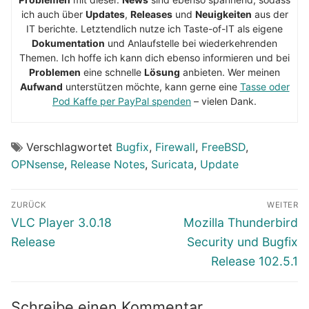
ich auch über
Updates
,
Releases
und
Neuigkeiten
aus der
IT berichte. Letztendlich nutze ich Taste-of-IT als eigene
Dokumentation
und Anlaufstelle bei wiederkehrenden
Themen. Ich hoffe ich kann dich ebenso informieren und bei
Problemen
eine schnelle
Lösung
anbieten. Wer meinen
Aufwand
unterstützen möchte, kann gerne eine
Tasse oder
Pod Kaffe per PayPal spenden
– vielen Dank.
Verschlagwortet
Bugfix
,
Firewall
,
FreeBSD
,
OPNsense
,
Release Notes
,
Suricata
,
Update
Beitragsnavigation
ZURÜCK
WEITER
Vorheriger
Nächster
VLC Player 3.0.18
Mozilla Thunderbird
Beitrag:
Beitrag:
Release
Security und Bugfix
Release 102.5.1
Schreibe einen Kommentar