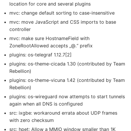
location for core and several plugins
mvc: change default sorting to case-insensitive
mvc: move JavaScript and CSS imports to base
controller
mvc: make sure HostnameField with
ZoneRootAllowed accepts „@.“ prefix
plugins: os-telegraf 1.12.7[2]
plugins: os-theme-cicada 1.30 (contributed by Team
Rebellion)
plugins: os-theme-vicuna 1.42 (contributed by Team
Rebellion)
plugins: os-wireguard now attempts to start tunnels
again when all DNS is configured
src: ixgbe: workaround errata about UDP frames
with zero checksum
src: hpet: Allow a MMIO window smaller than 1K