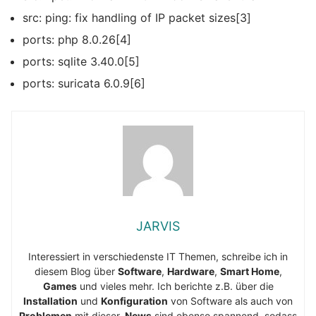
src: ping: fix handling of IP packet sizes[3]
ports: php 8.0.26[4]
ports: sqlite 3.40.0[5]
ports: suricata 6.0.9[6]
JARVIS
Interessiert in verschiedenste IT Themen, schreibe ich in
diesem Blog über
Software
,
Hardware
,
Smart Home
,
Games
und vieles mehr. Ich berichte z.B. über die
Installation
und
Konfiguration
von Software als auch von
Problemen
mit dieser.
News
sind ebenso spannend, sodass