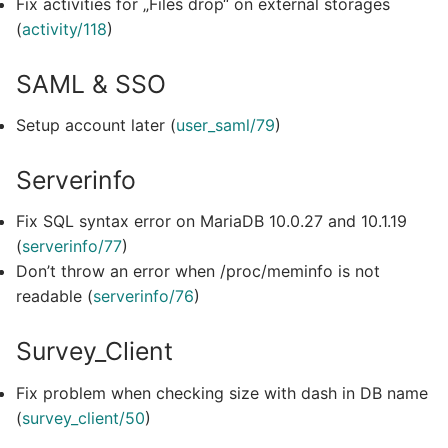
Fix activities for „Files drop“ on external storages
(
activity/118
)
SAML & SSO
Setup account later (
user_saml/79
)
Serverinfo
Fix SQL syntax error on MariaDB 10.0.27 and 10.1.19
(
serverinfo/77
)
Don’t throw an error when /proc/meminfo is not
readable (
serverinfo/76
)
Survey_Client
Fix problem when checking size with dash in DB name
(
survey_client/50
)