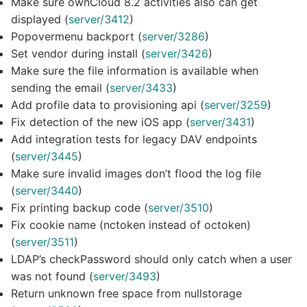
Make sure ownCloud 8.2 activities also can get
displayed (
server/3412
)
Popovermenu backport (
server/3286
)
Set vendor during install (
server/3426
)
Make sure the file information is available when
sending the email (
server/3433
)
Add profile data to provisioning api (
server/3259
)
Fix detection of the new iOS app (
server/3431
)
Add integration tests for legacy DAV endpoints
(
server/3445
)
Make sure invalid images don’t flood the log file
(
server/3440
)
Fix printing backup code (
server/3510
)
Fix cookie name (nctoken instead of octoken)
(
server/3511
)
LDAP’s checkPassword should only catch when a user
was not found (
server/3493
)
Return unknown free space from nullstorage