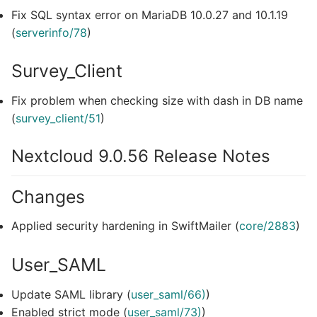
Fix SQL syntax error on MariaDB 10.0.27 and 10.1.19
(
serverinfo/78
)
Survey_Client
Fix problem when checking size with dash in DB name
(
survey_client/51
)
Nextcloud 9.0.56 Release Notes
Changes
Applied security hardening in SwiftMailer (
core/2883
)
User_SAML
Update SAML library (
user_saml/66)
)
Enabled strict mode (
user_saml/73)
)