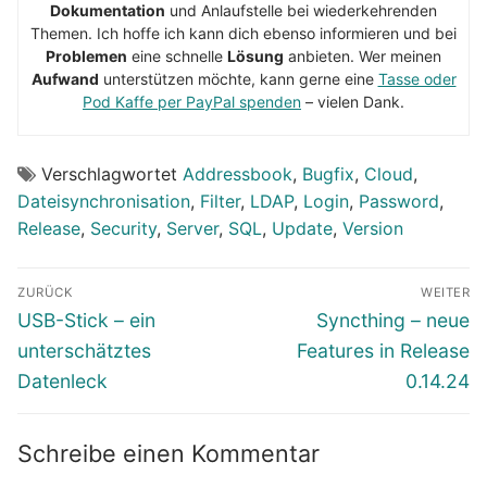
Dokumentation
und Anlaufstelle bei wiederkehrenden
Themen. Ich hoffe ich kann dich ebenso informieren und bei
Problemen
eine schnelle
Lösung
anbieten. Wer meinen
Aufwand
unterstützen möchte, kann gerne eine
Tasse oder
Pod Kaffe per PayPal spenden
– vielen Dank.
Verschlagwortet
Addressbook
,
Bugfix
,
Cloud
,
Dateisynchronisation
,
Filter
,
LDAP
,
Login
,
Password
,
Release
,
Security
,
Server
,
SQL
,
Update
,
Version
Beitragsnavigation
ZURÜCK
WEITER
Vorheriger
Nächster
USB-Stick – ein
Syncthing – neue
Beitrag:
Beitrag:
unterschätztes
Features in Release
Datenleck
0.14.24
Schreibe einen Kommentar