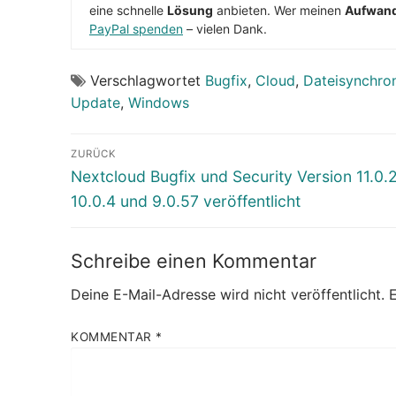
eine schnelle
Lösung
anbieten. Wer meinen
Aufwan
PayPal spenden
– vielen Dank.
Verschlagwortet
Bugfix
,
Cloud
,
Dateisynchron
Update
,
Windows
Beitragsnavigation
ZURÜCK
Vorheriger
Nextcloud Bugfix und Security Version 11.0.
Beitrag:
10.0.4 und 9.0.57 veröffentlicht
Schreibe einen Kommentar
Deine E-Mail-Adresse wird nicht veröffentlicht.
E
KOMMENTAR
*