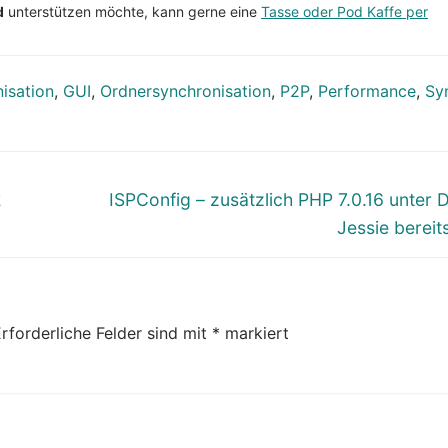
d
unterstützen möchte, kann gerne eine
Tasse oder Pod Kaffe per
isation
,
GUI
,
Ordnersynchronisation
,
P2P
,
Performance
,
Sy
Nächster
2
ISPConfig – zusätzlich PHP 7.0.16 unter 
Beitrag:
Jessie bereits
rforderliche Felder sind mit
*
markiert