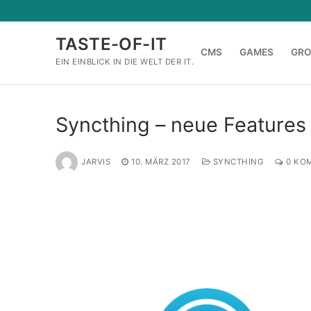
Zum
Inhalt
TASTE-OF-IT
springen
CMS
GAMES
GR
EIN EINBLICK IN DIE WELT DER IT.
Syncthing – neue Features 
JARVIS
10. MÄRZ 2017
SYNCTHING
0 KO