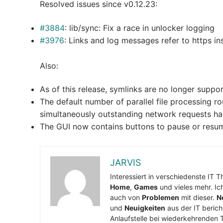
Resolved issues since v0.12.23:
#3884
: lib/sync: Fix a race in unlocker logging
#3976
: Links and log messages refer to https i
Also:
As of this release, symlinks are no longer supp
The default number of parallel file processing r
simultaneously outstanding network requests ha
The GUI now contains buttons to pause or resume 
JARVIS
Interessiert in verschiedenste IT 
Home
,
Games
und vieles mehr. Ic
auch von
Problemen
mit dieser.
N
und
Neuigkeiten
aus der IT berich
Anlaufstelle bei wiederkehrenden 