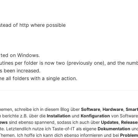
nstead of http where possible
orted on Windows.
outines per folder is now two (previously one), and the num
s been increased.
all folders with a single action.
Themen, schreibe ich in diesem Blog über
Software
,
Hardware
,
Smar
h berichte z.B. über die
Installation
und
Konfiguration
von Software
ews
sind ebenso spannend, sodass ich auch über
Updates
,
Release
te. Letztendlich nutze ich Taste-of-IT als eigene
Dokumentation
un
Themen. Ich hoffe ich kann dich ebenso informieren und bei
Proble