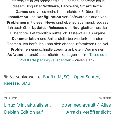
Interessiert in verschiedenste IT Themen, schreibe ich in
diesem Blog über
Software
,
Hardware
,
Smart Home
,
Games
und vieles mehr. Ich berichte z.B. über die
Installation
und
Konfiguration
von Software als auch von
Problemen
mit dieser.
News
sind ebenso spannend, sodass
ich auch über
Updates
,
Releases
und
Neuigkeiten
aus der
IT berichte. Letztendlich nutze ich Taste-of-IT als eigene
Dokumentation
und Anlaufstelle bei wiederkehrenden
Themen. Ich hoffe ich kann dich ebenso informieren und bei
Problemen
eine schnelle
Lösung
anbieten. Wer meinen
Aufwand
unterstützen möchte, kann gerne eine
Tasse oder
Pod Kaffe per PayPal spenden
– vielen Dank.
Verschlagwortet
Bugfix
,
MySQL
,
Open Source
,
Release
,
SMB
Beitragsnavigation
ZURÜCK
WEITER
Vorheriger
Nächster
Linux Mint aktualisiert
openmediavault 4 Alias
Beitrag:
Beitrag:
Debian Edition auf
Arrakis veröffentlicht