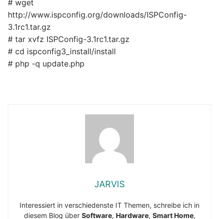
# wget
http://www.ispconfig.org/downloads/ISPConfig-
3.1rc1.tar.gz
# tar xvfz ISPConfig-3.1rc1.tar.gz
# cd ispconfig3_install/install
# php -q update.php
JARVIS
Interessiert in verschiedenste IT Themen, schreibe ich in
diesem Blog über
Software
,
Hardware
,
Smart Home
,