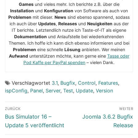
Games
und vieles mehr. Ich berichte z.B. über die
Installation
und
Konfiguration
von Software als auch von
Problemen
mit dieser.
News
sind ebenso spannend, sodass
ich auch über
Updates
,
Releases
und
Neuigkeiten
aus der
IT berichte. Letztendlich nutze ich Taste-of-IT als eigene
Dokumentation
und Anlaufstelle bei wiederkehrenden
Themen. Ich hoffe ich kann dich ebenso informieren und bei
Problemen
eine schnelle
Lösung
anbieten. Wer meinen
Aufwand
unterstützen möchte, kann gerne eine
Tasse oder
Pod Kaffe per PayPal spenden
– vielen Dank.
Verschlagwortet
3.1
,
Bugfix
,
Control
,
Features
,
ispConfig
,
Panel
,
Server
,
Test
,
Update
,
Version
Beitragsnavigation
ZURÜCK
WEITER
Vorheriger
Nächster
Bus Simulator 16 –
Joomla 3.6.2 Bugfix
Beitrag:
Beitrag:
Update 5 veröffentlicht
Release