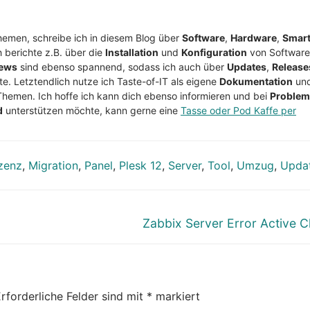
Themen, schreibe ich in diesem Blog über
Software
,
Hardware
,
Smar
h berichte z.B. über die
Installation
und
Konfiguration
von Software
ews
sind ebenso spannend, sodass ich auch über
Updates
,
Release
te. Letztendlich nutze ich Taste-of-IT als eigene
Dokumentation
un
Themen. Ich hoffe ich kann dich ebenso informieren und bei
Proble
d
unterstützen möchte, kann gerne eine
Tasse oder Pod Kaffe per
zenz
,
Migration
,
Panel
,
Plesk 12
,
Server
,
Tool
,
Umzug
,
Upda
Nächster
Zabbix Server Error Active 
Beitrag:
rforderliche Felder sind mit
*
markiert