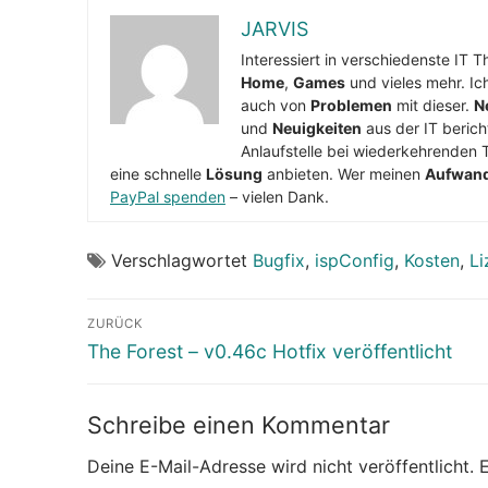
JARVIS
Interessiert in verschiedenste IT 
Home
,
Games
und vieles mehr. Ic
auch von
Problemen
mit dieser.
N
und
Neuigkeiten
aus der IT berich
Anlaufstelle bei wiederkehrenden 
eine schnelle
Lösung
anbieten. Wer meinen
Aufwan
PayPal spenden
– vielen Dank.
Verschlagwortet
Bugfix
,
ispConfig
,
Kosten
,
Li
Beitragsnavigation
ZURÜCK
Vorheriger
The Forest – v0.46c Hotfix veröffentlicht
Beitrag:
Schreibe einen Kommentar
Deine E-Mail-Adresse wird nicht veröffentlicht.
E