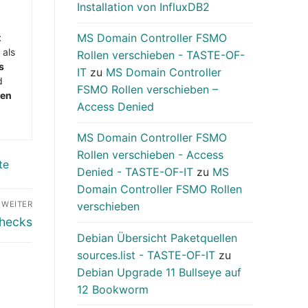
Installation von InfluxDB2
MS Domain Controller FSMO
t
 als
Rollen verschieben - TASTE-OF-
s
IT
zu
MS Domain Controller
d
FSMO Rollen verschieben –
men
Access Denied
MS Domain Controller FSMO
Rollen verschieben - Access
te
Denied - TASTE-OF-IT
zu
MS
Domain Controller FSMO Rollen
verschieben
WEITER
Checks
Debian Übersicht Paketquellen
sources.list - TASTE-OF-IT
zu
Debian Upgrade 11 Bullseye auf
12 Bookworm