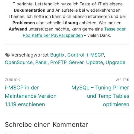
IT berichte. Letztendlich nutze ich Taste-of-IT als eigene
Dokumentation
und Anlaufstelle bei wiederkehrenden
Themen. Ich hoffe ich kann dich ebenso informieren und bei
Problemen
eine schnelle
Lösung
anbieten. Wer meinen
Aufwand
unterstützen möchte, kann gerne eine
Tasse oder
Pod Kaffe per PayPal spenden
– vielen Dank.
Verschlagwortet
Bugfix
,
Control
,
i-MSCP
,
OpenSource
,
Panel
,
ProFTP
,
Server
,
Update
,
Upgrade
Beitragsnavigation
ZURÜCK
WEITER
Vorheriger
Nächster
i-MSCP in der
MySQL – Tuning Primer
Beitrag:
Beitrag:
Maintenance Version
und Temp Tables
1.1.19 erschienen
optimieren
Schreibe einen Kommentar