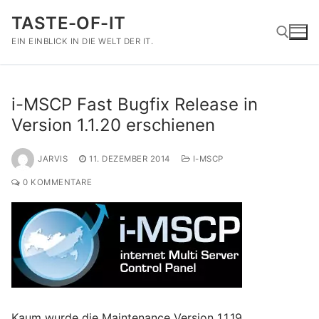
Zum
TASTE-OF-IT
Inhalt
springen
EIN EINBLICK IN DIE WELT DER IT.
Suchen nach:
i-MSCP Fast Bugfix Release in
Version 1.1.20 erschienen
JARVIS
11. DEZEMBER 2014
I-MSCP
0 KOMMENTARE
Kaum wurde die Maintenance Version 1.1.19