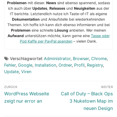
Problemen
mit dieser.
News
sind ebenso spannend, sodass
ich auch über
Updates
,
Releases
und
Neuigkeiten
aus der
IT berichte. Letztendlich nutze ich Taste-of-IT als eigene
Dokumentation
und Anlaufstelle bei wiederkehrenden
Themen. Ich hoffe ich kann dich ebenso informieren und bei
Problemen
eine schnelle
Lösung
anbieten. Wer meinen
Aufwand
unterstützen möchte, kann gerne eine
Tasse oder
Pod Kaffe per PayPal spenden
– vielen Dank.
Verschlagwortet
Administrator
,
Browser
,
Chrome
,
Fehler
,
Google
,
Installation
,
Ordner
,
Profil
,
Registry
,
Update
,
Viren
Beitragsnavigation
ZURÜCK
WEITER
Vorheriger
Nächster
WordPress Webseite
Call of Duty – Black Ops
Beitrag:
Beitrag:
zeigt nur error an
3 Nuketown Map im
neuen Design