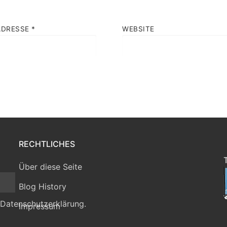
ADRESSE
*
WEBSITE
RECHTLICHES
Über diese Seite
Blog History
 Datenschutzerklärung.
Impressum