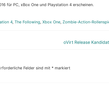
016 für PC, xBox One und Playstation 4 erscheinen.
ation 4
,
The Following
,
Xbox One
,
Zombie-Action-Rollenspi
Nächster
oVirt Release Kandidat
Beitrag:
rforderliche Felder sind mit
*
markiert