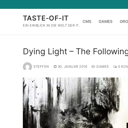
Zum
Inhalt
TASTE-OF-IT
springen
CMS
GAMES
GR
EIN EINBLICK IN DIE WELT DER IT.
Dying Light – The Following
STEFFEN
30. JANUAR 2016
GAMES
0 KO