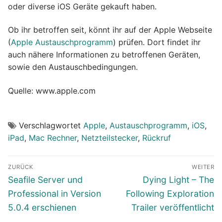
oder diverse iOS Geräte gekauft haben.
Ob ihr betroffen seit, könnt ihr auf der Apple Webseite
(
Apple Austauschprogramm
) prüfen. Dort findet ihr
auch nähere Informationen zu betroffenen Geräten,
sowie den Austauschbedingungen.
Quelle: www.apple.com
Verschlagwortet
Apple
,
Austauschprogramm
,
iOS
,
iPad
,
Mac Rechner
,
Netzteilstecker
,
Rückruf
Beitragsnavigation
ZURÜCK
WEITER
Vorheriger
Nächster
Seafile Server und
Dying Light – The
Beitrag:
Beitrag:
Professional in Version
Following Exploration
5.0.4 erschienen
Trailer veröffentlicht