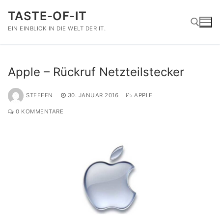
Zum
TASTE-OF-IT
Inhalt
springen
EIN EINBLICK IN DIE WELT DER IT.
Suchen nach:
Apple – Rückruf Netzteilstecker
STEFFEN
30. JANUAR 2016
APPLE
0 KOMMENTARE