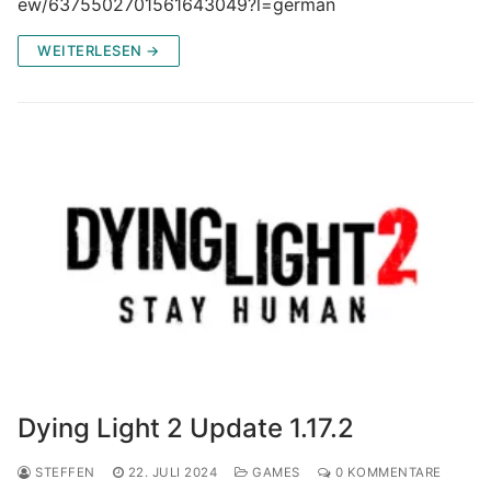
ew/6375502701561643049?l=german
WEITERLESEN →
Dying Light 2 Update 1.17.2
STEFFEN
22. JULI 2024
GAMES
0 KOMMENTARE