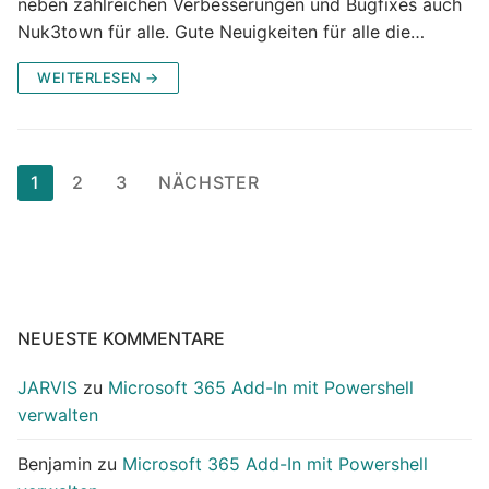
neben zahlreichen Verbesserungen und Bugfixes auch
Nuk3town für alle. Gute Neuigkeiten für alle die…
WEITERLESEN →
Seitennummerierung
1
2
3
NÄCHSTER
der
Beiträge
NEUESTE KOMMENTARE
JARVIS
zu
Microsoft 365 Add-In mit Powershell
verwalten
Benjamin
zu
Microsoft 365 Add-In mit Powershell