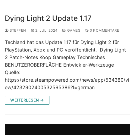
Dying Light 2 Update 1.17
STEFFEN
2. JULI 2024
GAMES
0 KOMMENTARE
Techland hat das Update 1.17 für Dying Light 2 für
PlayStation, Xbox und PC veröffentlicht. Dying Light
2 Patch-Notes Koop Gameplay Technisches
BENUTZEROBERFLÄCHE Entwickler-Werkzeuge
Quelle:
https://store.steampowered.com/news/app/534380/vi
ew/4232902400532595386?l=german
WEITERLESEN →