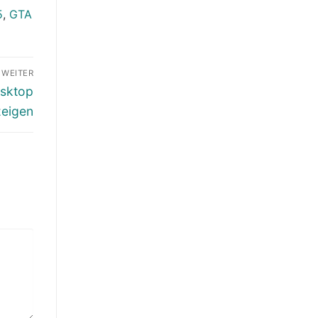
5
,
GTA
WEITER
esktop
zeigen