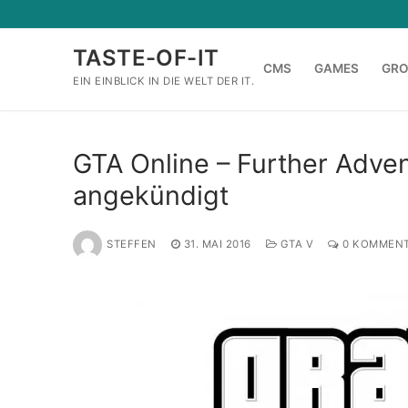
Zum
Inhalt
TASTE-OF-IT
springen
CMS
GAMES
GR
EIN EINBLICK IN DIE WELT DER IT.
GTA Online – Further Adve
angekündigt
STEFFEN
31. MAI 2016
GTA V
0 KOMMENT