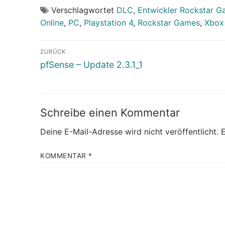
Verschlagwortet
DLC
,
Entwickler Rockstar 
Online
,
PC
,
Playstation 4
,
Rockstar Games
,
Xbox
Beitragsnavigation
ZURÜCK
Vorheriger
pfSense – Update 2.3.1_1
Beitrag:
Schreibe einen Kommentar
Deine E-Mail-Adresse wird nicht veröffentlicht.
E
KOMMENTAR
*