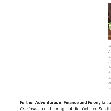
W
A
a
r
s
e
a
k
v
Further Adventures in Finance and Felony
knüpf
Criminals
an und ermöglicht die nächsten Schrit