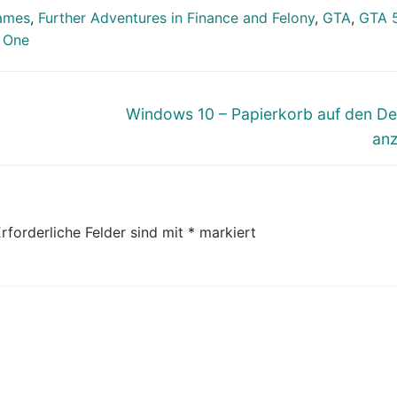
Games
,
Further Adventures in Finance and Felony
,
GTA
,
GTA 
 One
Nächster
Windows 10 – Papierkorb auf den D
Beitrag:
an
rforderliche Felder sind mit
*
markiert