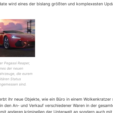
date wird eines der bislang größten und komplexesten Upd
er Pegassi Reaper,
ines der neuen
ahrzeuge, die eurem
litären Status
ngemessen sind.
rbt ihr neue Objekte, wie ein Büro in einem Wolkenkratzer
in den An- und Verkauf verschiedener Waren in der gesamt
r mit anderen kriminellen der Unterwelt an sondern auch mit