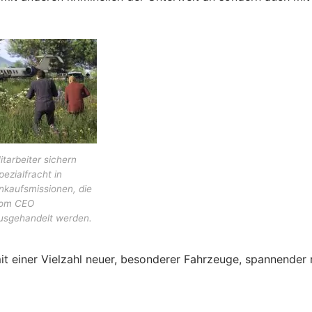
itarbeiter sichern
pezialfracht in
nkaufsmissionen, die
om CEO
usgehandelt werden.
 einer Vielzahl neuer, besonderer Fahrzeuge, spannender 