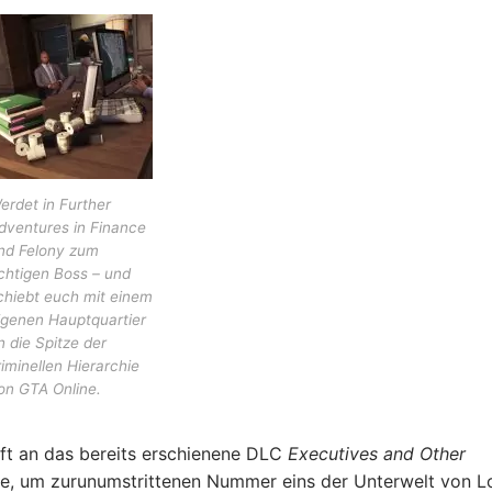
erdet in Further
dventures in Finance
nd Felony zum
ichtigen Boss – und
chiebt euch mit einem
igenen Hauptquartier
n die Spitze der
riminellen Hierarchie
on GTA Online.
t an das bereits erschienene DLC
Executives and Other
te, um zurunumstrittenen Nummer eins der Unterwelt von L