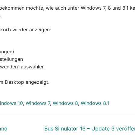
 bekommen möchte, wie auch unter Windows 7, 8 und 8.1 k
.
erkorb wieder anzeigen:
ungen)
stellungen
Anwenden“ auswählen
em Desktop angezeigt.
indows 10
,
Windows 7
,
Windows 8
,
Windows 8.1
Nächster
and
Bus Simulator 16 – Update 3 veröffen