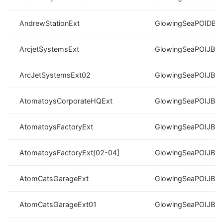
AndrewStationExt
GlowingSeaPOIDB[0
ArcjetSystemsExt
GlowingSeaPOIJB0
ArcJetSystemsExt02
GlowingSeaPOIJB0
AtomatoysCorporateHQExt
GlowingSeaPOIJB0
AtomatoysFactoryExt
GlowingSeaPOIJB0
AtomatoysFactoryExt[02-04]
GlowingSeaPOIJB0
AtomCatsGarageExt
GlowingSeaPOIJB0
AtomCatsGarageExt01
GlowingSeaPOIJB0