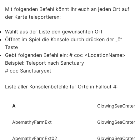
Mit folgenden Befehl könnt ihr euch an jeden Ort auf
der Karte teleportieren:
Wählt aus der Liste den gewünschten Ort
Öffnet im Spiel die Konsole durch drücken der „ö“
Taste
Gebt folgenden Befehl ein: # coc <LocationName>
Beispiel: Teleport nach Sanctuary
# coc Sanctuaryext
Liste aller Konsolenbefehle für Orte in Fallout 4:
A
GlowingSeaCrater0
AbernathyFarmExt
GlowingSeaCrater0
AbernathyFarmExt02
GlowingSeaCrater0