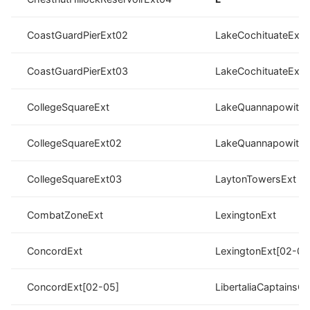
CoastGuardPierExt02
LakeCochituateExt
CoastGuardPierExt03
LakeCochituateExt[
CollegeSquareExt
LakeQuannapowittE
CollegeSquareExt02
LakeQuannapowittE
CollegeSquareExt03
LaytonTowersExt
CombatZoneExt
LexingtonExt
ConcordExt
LexingtonExt[02-06
ConcordExt[02-05]
LibertaliaCaptainsC