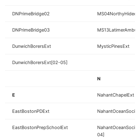
DNPrimeBridge02
MS04NorthyHideou
DNPrimeBridge03
MS13LatimerAmbus
DunwichBorersExt
MysticPinesExt
DunwichBorersExt[02-05]
N
E
NahantChapelExt
EastBostonPDExt
NahantOceanSociet
EastBostonPrepSchoolExt
NahantOceanSociet
04]