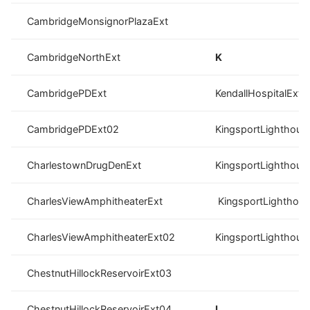
CambridgeMonsignorPlazaExt
CambridgeNorthExt
K
CambridgePDExt
KendallHospitalExt
CambridgePDExt02
KingsportLighthous
CharlestownDrugDenExt
KingsportLighthous
CharlesViewAmphitheaterExt
KingsportLighthou
CharlesViewAmphitheaterExt02
KingsportLighthous
ChestnutHillockReservoirExt03
ChestnutHillockReservoirExt04
L