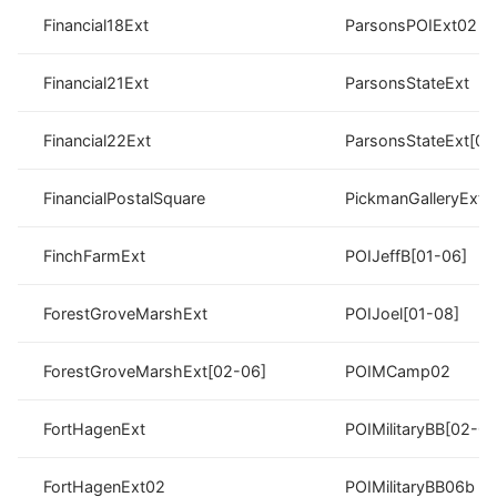
Financial18Ext
ParsonsPOIExt02
Financial21Ext
ParsonsStateExt
Financial22Ext
ParsonsStateExt[02
FinancialPostalSquare
PickmanGalleryExt
FinchFarmExt
POIJeffB[01-06]
ForestGroveMarshExt
POIJoel[01-08]
ForestGroveMarshExt[02-06]
POIMCamp02
FortHagenExt
POIMilitaryBB[02-06
FortHagenExt02
POIMilitaryBB06b