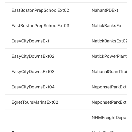
EastBostonPrepSchoolExt02
NahantPDExt
EastBostonPrepSchoolExt03
NatickBanksExt
EasyCityDownsExt
NatickBanksExt02
EasyCityDownsExt02
NatickPowerPlantEx
EasyCityDownsExt03
NationalGuardTraini
EasyCityDownsExt04
NeponsetParkExt
EgretToursMarinaExt02
NeponsetParkExt[0
NHMFreightDepotE