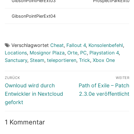
GibsonPointPierExt03
ProspectParkExt02
GibsonPointPierExt04
Verschlagwortet
Cheat
,
Fallout 4
,
Konsolenbefehl
,
Locations
,
Mosignor Plaza
,
Orte
,
PC
,
Playstation 4
,
Sanctuary
,
Steam
,
teleportieren
,
Trick
,
Xbox One
Beitragsnavigation
ZURÜCK
WEITER
Vorheriger
Nächster
Ownloud wird durch
Path of Exile – Patch
Beitrag:
Beitrag:
Entwickler in Nextcloud
2.3.0e veröffentlicht
geforkt
1 Kommentar