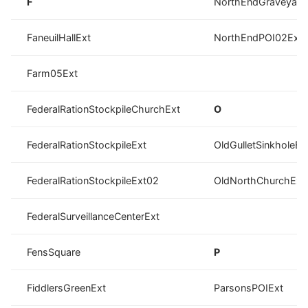
F
NorthEndGraveyar
FaneuilHallExt
NorthEndPOI02Ext
Farm05Ext
FederalRationStockpileChurchExt
O
FederalRationStockpileExt
OldGulletSinkholeEx
FederalRationStockpileExt02
OldNorthChurchExt
FederalSurveillanceCenterExt
FensSquare
P
FiddlersGreenExt
ParsonsPOIExt