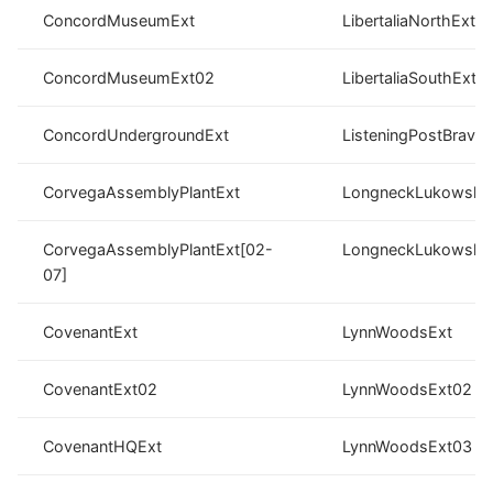
ConcordMuseumExt
LibertaliaNorthExt
ConcordMuseumExt02
LibertaliaSouthExt
ConcordUndergroundExt
ListeningPostBravo
CorvegaAssemblyPlantExt
LongneckLukowskis
CorvegaAssemblyPlantExt[02-
LongneckLukowski
07]
CovenantExt
LynnWoodsExt
CovenantExt02
LynnWoodsExt02
CovenantHQExt
LynnWoodsExt03