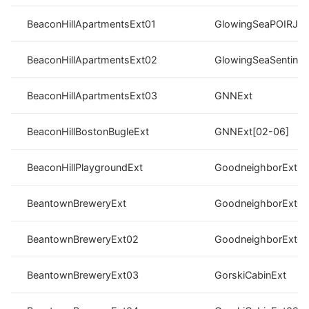
BeaconHillApartmentsExt01
GlowingSeaPOIRJ0
BeaconHillApartmentsExt02
GlowingSeaSentinelS
BeaconHillApartmentsExt03
GNNExt
BeaconHillBostonBugleExt
GNNExt[02-06]
BeaconHillPlaygroundExt
GoodneighborExt
BeantownBreweryExt
GoodneighborExt0
BeantownBreweryExt02
GoodneighborExt0
BeantownBreweryExt03
GorskiCabinExt