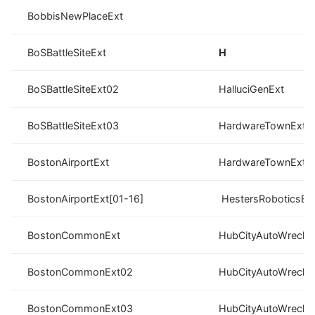
BobbisNewPlaceExt
BoSBattleSiteExt
H
BoSBattleSiteExt02
HalluciGenExt
BoSBattleSiteExt03
HardwareTownExt
BostonAirportExt
HardwareTownExt0
BostonAirportExt[01-16]
HestersRoboticsEx
BostonCommonExt
HubCityAutoWrecke
BostonCommonExt02
HubCityAutoWrecke
BostonCommonExt03
HubCityAutoWrecke