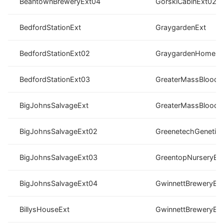
BeantownBreweryExt04
GorskiCabinExt02
BedfordStationExt
GraygardenExt
BedfordStationExt02
GraygardenHomest
BedfordStationExt03
GreaterMassBloodCl
BigJohnsSalvageExt
GreaterMassBloodCl
BigJohnsSalvageExt02
GreenetechGenetics
BigJohnsSalvageExt03
GreentopNurseryEx
BigJohnsSalvageExt04
GwinnettBreweryEx
BillysHouseExt
GwinnettBreweryEx