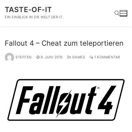
Zum
TASTE-OF-IT
Inhalt
springen
EIN EINBLICK IN DIE WELT DER IT.
Suchen nach:
Fallout 4 – Cheat zum teleportieren
STEFFEN
8. JUNI 2016
GAMES
1 KOMMENTAR