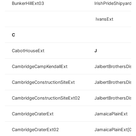
BunkerHillExt03
IrishPrideShipyardE
IvansExt
C
CabotHouseExt
J
CambridgeCampKendallExt
JalbertBrothersDisp
CambridgeConstructionSiteExt
JalbertBrothersDis
CambridgeConstructionSiteExt02
JalbertBrothersDis
CambridgeCraterExt
JamaicaPlainExt
CambridgeCraterExt02
JamaicaPlainExt[02