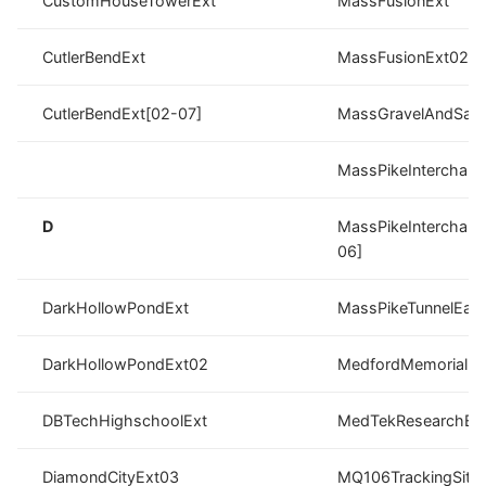
CustomHouseTowerExt
MassFusionExt
CutlerBendExt
MassFusionExt02
CutlerBendExt[02-07]
MassGravelAndSan
MassPikeInterchang
D
MassPikeInterchang
06]
DarkHollowPondExt
MassPikeTunnelEast
DarkHollowPondExt02
MedfordMemorialEx
DBTechHighschoolExt
MedTekResearchEx
DiamondCityExt03
MQ106TrackingSite[