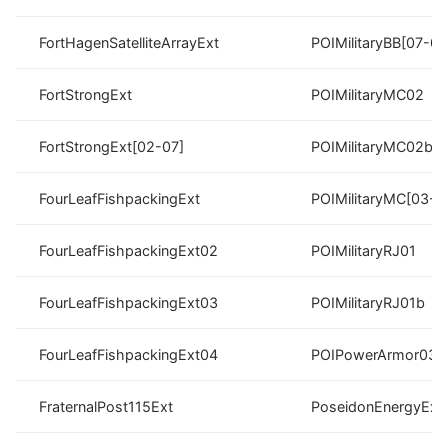
FortHagenSatelliteArrayExt
POIMilitaryBB[07-09
FortStrongExt
POIMilitaryMC02
FortStrongExt[02-07]
POIMilitaryMC02b
FourLeafFishpackingExt
POIMilitaryMC[03-0
FourLeafFishpackingExt02
POIMilitaryRJ01
FourLeafFishpackingExt03
POIMilitaryRJ01b
FourLeafFishpackingExt04
POIPowerArmor03
FraternalPost115Ext
PoseidonEnergyExt