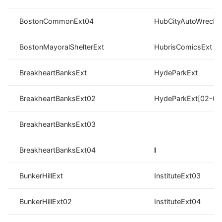
BostonCommonExt04
HubCityAutoWrecke
BostonMayoralShelterExt
HubrisComicsExt
BreakheartBanksExt
HydeParkExt
BreakheartBanksExt02
HydeParkExt[02-07
BreakheartBanksExt03
BreakheartBanksExt04
I
BunkerHillExt
InstituteExt03
BunkerHillExt02
InstituteExt04