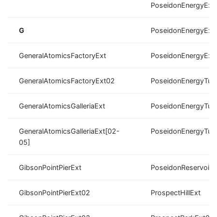
PoseidonEnergyExt
G
PoseidonEnergyExt
GeneralAtomicsFactoryExt
PoseidonEnergyExt
GeneralAtomicsFactoryExt02
PoseidonEnergyTurb
GeneralAtomicsGalleriaExt
PoseidonEnergyTur
GeneralAtomicsGalleriaExt[02-
PoseidonEnergyTur
05]
GibsonPointPierExt
PoseidonReservoirE
GibsonPointPierExt02
ProspectHillExt