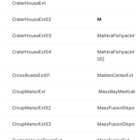
CraterHouseExt
CraterHouseExt02
M
CraterHouseExt03
MahkraFishpacking
CraterHouseExt04
MahkraFishpacking
05]
CrossRoadsExt01
MaldenCenterExt
CroupManorExt
MassBayMedicalCen
CroupManorExt02
MassFusionDisposa
CroupManorExt03
MassFusionDisposa